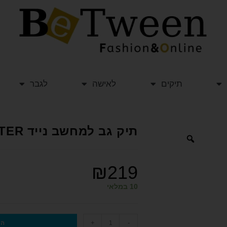
תיקים
לאישה
לגבר
תיק גב למחשב נייד ARCTIC HUNTER
₪
219
10 במלאי
+
-
הו