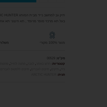
תיק גב למחשב נייד מבית המותג ARCTIC HUNTER ארקטיק
בעל תא מרכזי סופר מרופד , תא חיצוני תא אחו
מוצר 100% מקורי
משלוח חי
מק"ט:
00529
קטגוריות:
חדש באתר
,
לגבר
,
מתנה לחייל
,
מתנות 
נייד
,
תיקים
,
תיקים לגברים
,
תיקים ללפטופ לגברים
,
תגית:
ARCTIC HUNTER