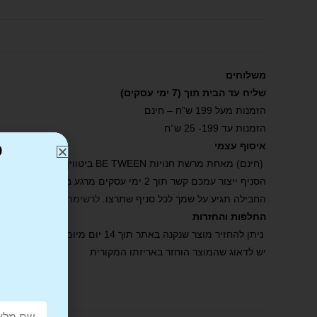
משלוחים
שליח עד הבית תוך (7 ימי עסקים)
הזמנות מעל 199 ש”ח – חינם
הזמנות עד 199- 25 ש”ח
כ
איסוף עצמי
(חינם) מאחת מרשת חנויות BE TWEEN ביטווין .
הסניף ייצור עמכם קשר תוך 2 ימי עסקים מרגע ביצוע ההזמנה באתר ואישורה.
החבילה תגיע על שמך לכל סניף שתרצו.
לרשימת הסניפים שלנו
.
החלפות והחזרות
ניתן להחזיר מוצר שנקנה באתר תוך 14 יום מיום קבלת הפריט.
יש לדאוג שהמוצר הוחזר באריזתו המקורית