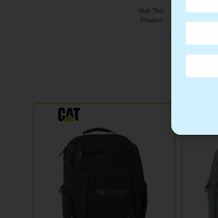
Mail This
Product