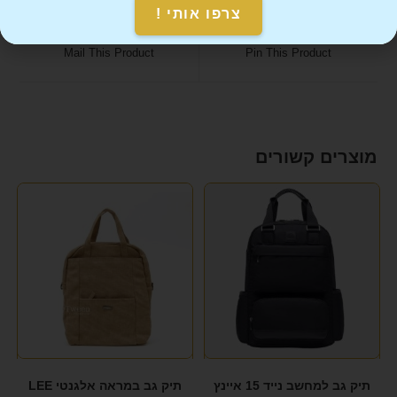
צרפו אותי !
Mail This Product
Pin This Product
מוצרים קשורים
תיק גב למחשב נייד 15 איינץ
תיק גב במראה אלגנטי LEE