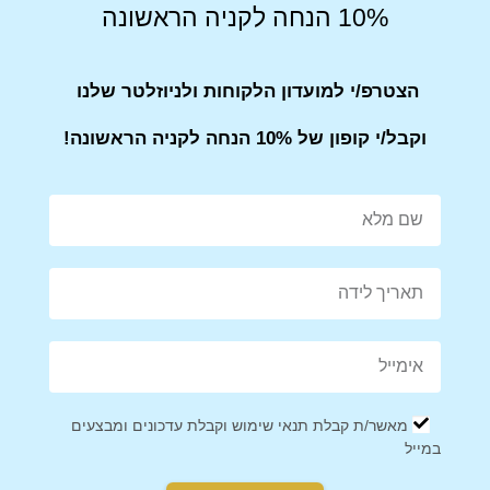
10% הנחה לקניה הראשונה
הצטרפ/י למועדון הלקוחות ולניוזלטר שלנו
שירות לקוחות
וקבל/י קופון של 10% הנחה לקניה הראשונה!
אנחנו כאן בשבילך! אם יש לך שאלות או בעיות עם ההזמנה, אל
תהסס לפנות אלינו.
הערה
: ייתכן שזמני המשלוח יתארכו בתקופות חגים או אירועים
מיוחדים, אז מומלץ להזמין מראש.
מאשר/ת קבלת תנאי שימוש וקבלת עדכונים ומבצעים
Share on Facebook
Tweet This Product
במייל