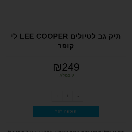
format_underlined
הוסף קו תחתון לקישורים
font_download
סמן קישורים
לאפס את כל האפשרויות
cached
תיק גב לטיולים LEE COOPER לי
הצהרת נגישות
קופר
₪
249
9 במלאי
+
-
הוספה לסל