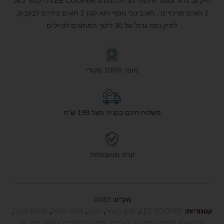
תיק גב גדול וסופר איכותי מבית המותג LEE COOPER לי קופר בעל
2 תאים מרכזיים , תא בינוני נוסף ותא קטן 2 תאים צידיים לבקבוק,
לתיק נפח גדול של 30 ליטר המתאים לטיולים
מוצר 100% מקורי
משלוח חינם בקניה מעל 199 ש"ח
קניה מאובטחת
מק"ט:
10483
קטגוריות:
LEE COOPER
,
חדש באתר
,
לגבר
,
מתנה לחייל
,
מתנות לגבר
,
תיקי אימון וספורט
,
תיקי גב לגברים
,
תיקי גב לחטיבה ולנוער
,
תיקי גב