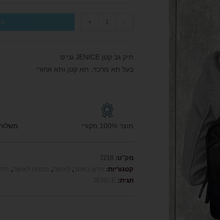
+
-
הו
תיק גב קטן JENICE גני'ס
בעל תא מרכזי, תא קטן ותא אחורי
מוצר 100% מקורי
משלוח חי
מק"ט:
7218
קטגוריות:
חדש באתר
,
לאישה
,
מתנות לאישה
,
תיק
תגית:
JENICE