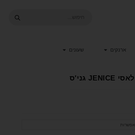
ארנקים
שעונים
J גני'ס
אפשרות