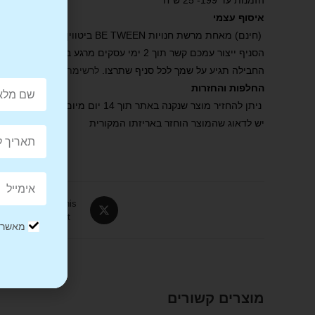
הזמנות עד 199- 25 ש”ח
איסוף עצמי
(חינם) מאחת מרשת חנויות BE TWEEN ביטווין .
הסניף ייצור עמכם קשר תוך 2 ימי עסקים מרגע ביצוע ההזמנה באתר ואישורה.
החבילה תגיע על שמך לכל סניף שתרצו.
לרשימת הסניפים שלנו
.
החלפות והחזרות
ניתן להחזיר מוצר שנקנה באתר תוך 14 יום מיום קבלת הפריט.
יש לדאוג שהמוצר הוחזר באריזתו המקורית
Tweet This
Product
מאשר/ת
מוצרים קשורים