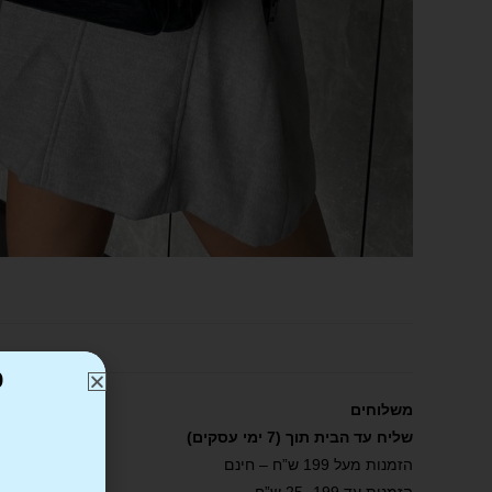
כ
משלוחים
שליח עד הבית תוך (7 ימי עסקים)
הזמנות מעל 199 ש”ח – חינם