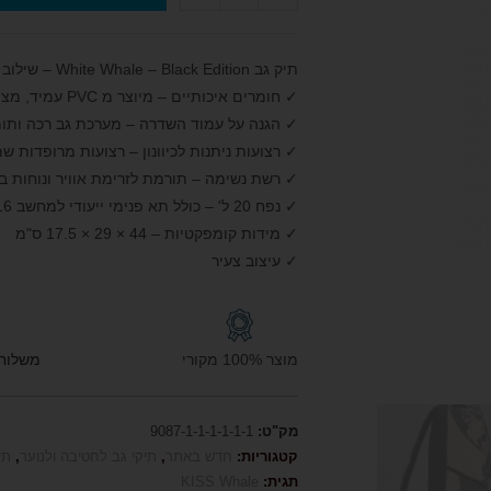
תיק גב White Whale – Black Edition – שילוב מושלם של בטיחות ונוחות
✓ חומרים איכותיים – מיוצר מ PVC עמיד, מצוין לשימוש יומיומי
✓ הגנה על עמוד השדרה – מערכת גב רכה ותומכת 
✓ רצועות ניתנות לכיוונון – רצועות מרופדות ש
✓ רשת נשימה – תורמת לזרימת אוויר ונוחות ב
✓ נפח 20 ל' – כולל תא פנימי ייעודי למחשב 16 אינץ או טאבלט וארגון כיסים מרובה
✓ מידות קומפקטיות – 44 × 29 × 17.5 ס"מ
✓ עיצוב צעיר
מוצר 100% מקורי
משלוח חי
מק"ט:
9087-1-1-1-1-1-1
קטגוריות:
חדש באתר
,
תיקי גב לחטיבה ולנוער
,
תי
תגית:
KISS Whale