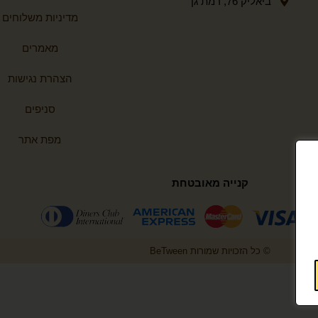
ביאליק 76, רמת גן
מדיניות משלוחים
מאמרים
הצהרת נגישות
סניפים
מפת אתר
קנייה מאובטחת
© כל הזכויות שמורות BeTween