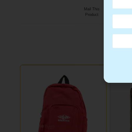
Mail This
Product