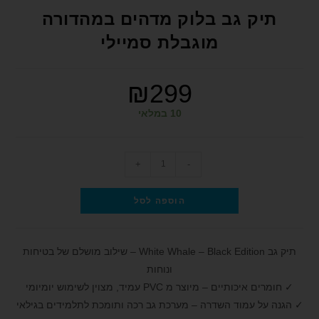
format_underlined
הוסף קו תחתון לקישורים
תיק גב בלוק מדהים במהדורה
font_download
סמן קישורים
מוגבלת סמיילי
לאפס את כל האפשרויות
cached
₪
299
הצהרת נגישות
10 במלאי
+
-
הוספה לסל
תיק גב White Whale – Black Edition – שילוב מושלם של בטיחות
ונוחות
✓ חומרים איכותיים – מיוצר מ PVC עמיד, מצוין לשימוש יומיומי
✓ הגנה על עמוד השדרה – מערכת גב רכה ותומכת לתלמידים בגילאי