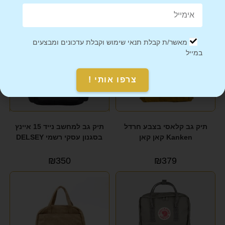
מאשר/ת קבלת תנאי שימוש וקבלת עדכונים ומבצעים
במייל
צרפו אותי !
תיק גב קלאסי בצבע חרדל
תיק גב למחשב נייד 15 איינץ
Kanken קאן קאן
בסגנון עסקי רשמי DELSEY
₪
350
₪
379