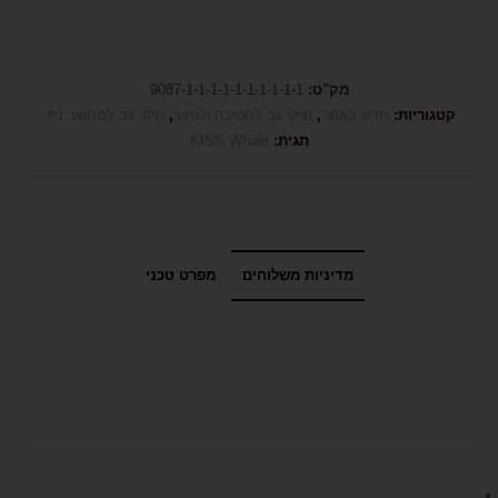
מק"ט:
9087-1-1-1-1-1-1-1-1-1-1
קטגוריות:
חדש באתר
,
תיקי גב לחטיבה ולנוער
,
תיקי גב למחשב נייד
תגית:
KISS Whale
מדיניות משלוחים
מפרט טכני