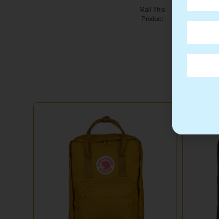
Mail This
Product