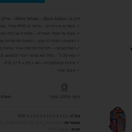
תיק גב White Whale – Black Edition – שילוב מושלם של בטיחות ונוחות
✓ חומרים איכותיים – מיוצר מ PVC עמיד, מצוין לשימוש יומיומי
✓ הגנה על עמוד השדרה – מערכת גב רכה ותומכת 
✓ רצועות ניתנות לכיוונון – רצועות מרופדות ש
✓ רשת נשימה – תורמת לזרימת אוויר ונוחות ב
✓ נפח 20 ל' – כולל תא פנימי ייעודי למחשב 16 אינץ או טאבלט וארגון כיסים מרובה
✓ מידות קומפקטיות – 44 × 29 × 17.5 ס"מ
✓ עיצוב צעיר
מוצר 100% מקורי
משלוח חי
מק"ט:
9087-1-1-1-1-1-1-1-1-1-1-1-1-1
קטגוריות:
חדש באתר
,
תיקי גב לחטיבה ולנוער
,
תי
תגית:
KISS Whale