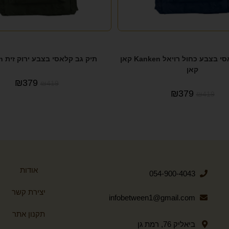
תיק גב קלאסי בצבע כחול רויאל Kanken קאן
תיק גב קלאסי בצבע ירוק זית Kanken
קאן
₪
379
₪
419
₪
379
₪
419
אודות
054-900-4043
יצירת קשר
infobetween1@gmail.com
תקנון אתר
ביאליק 76, רמת גן