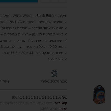
תיק גב White Whale – Black Edition – שילוב מושלם של בטיחות ונוחות
✓ חומרים איכותיים – מיוצר מ PVC עמיד, מצוין לשימוש יומיומי
✓ הגנה על עמוד השדרה – מערכת גב רכה ותומכת 
✓ רצועות ניתנות לכיוונון – רצועות מרופדות ש
✓ רשת נשימה – תורמת לזרימת אוויר ונוחות ב
✓ נפח 20 ל' – כולל תא פנימי ייעודי למחשב 16 אינץ או טאבלט וארגון כיסים מרובה
✓ מידות קומפקטיות – 44 × 29 × 17.5 ס"מ
✓ עיצוב צעיר
מוצר 100% מקורי
משלוח חי
מק"ט:
9087-1-1-1-1-1-1-1-1-1-1-1-1-1-1
קטגוריות:
חדש באתר
,
תיקי גב לחטיבה ולנוער
,
תי
תגית:
KISS Whale