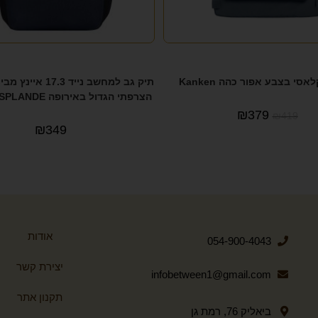
אסי בצבע אפור כהה Kanken
תיק גב למחשב נייד .3
הצרפתי הגדול באירופה DELSEY ESPLANDE
₪
379
₪
419
₪
349
אודות
054-900-4043
יצירת קשר
infobetween1@gmail.com
תקנון אתר
ביאליק 76, רמת גן