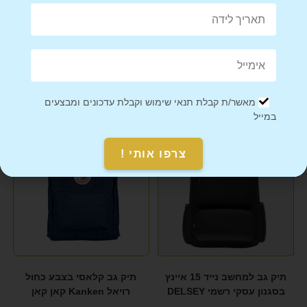
Mail This Product
Pin This Product
מוצרים קשורים
מאשר/ת קבלת תנאי שימוש וקבלת עדכונים ומבצעים
במייל
מבצע!
צרפו אותי !
תיק גב למחשב נייד 15 איינץ
תיק גב קלאסי בצבע כחול
בסגנון עסקי רשמי DELSEY
רויאל Kanken קאן קאן