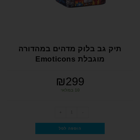
format_underlined
הוסף קו תחתון לקישורים
font_download
סמן קישורים
לאפס את כל האפשרויות
cached
הצהרת נגישות
תיק גב בלוק מדהים במהדורה
מוגבלת Emoticons
₪
299
10 במלאי
+
-
הוספה לסל