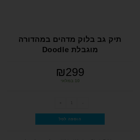
format_underlined
הוסף קו תחתון לקישורים
font_download
סמן קישורים
לאפס את כל האפשרויות
cached
תיק גב בלוק מדהים במהדורה
הצהרת נגישות
מוגבלת Doodle
₪
299
10 במלאי
+
-
הוספה לסל