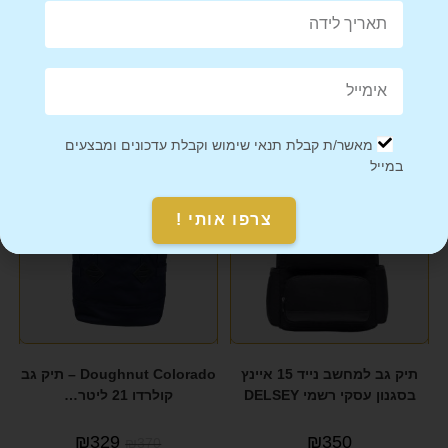
מוצרים קשורים
מאשר/ת קבלת תנאי שימוש וקבלת עדכונים ומבצעים
במייל
מבצע!
צרפו אותי !
תיק גב למחשב נייד 15 איינץ
Doughnut Colorado – תיק גב
בסגנון עסקי רשמי DELSEY
קולרדו 21 ליטר…
₪
329
₪
350
₪
370