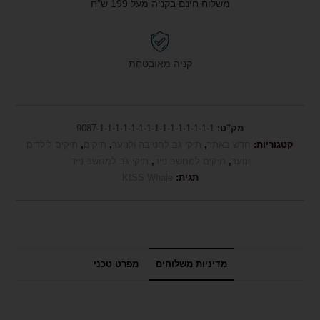
משלוח חינם בקניה מעל 199 ש"ח
קניה מאובטחת
מק"ט:
9087-1-1-1-1-1-1-1-1-1-1-1-1-1-1-1
קטגוריות:
חדש באתר
,
תיקי גב לחטיבה ולנוער
,
תיקים
,
תיקים לילדים
ונוער
,
תיקים למחשב נייד
,
תיקי גב למחשב נייד
תגית:
KISS Whale
מדיניות משלוחים
מפרט טכני