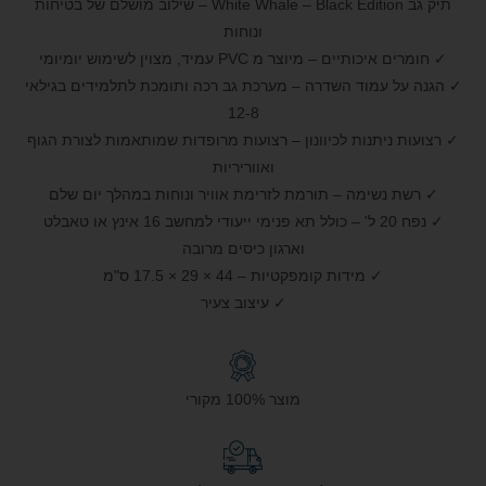
תיק גב White Whale – Black Edition – שילוב מושלם של בטיחות
ונוחות
✓ חומרים איכותיים – מיוצר מ PVC עמיד, מצוין לשימוש יומיומי
✓ הגנה על עמוד השדרה – מערכת גב רכה ותומכת לתלמידים בגילאי
8‑12
✓ רצועות ניתנות לכיוונון – רצועות מרופדות שמותאמות לצורת הגוף
ואווריריות
✓ רשת נשימה – תורמת לזרימת אוויר ונוחות במהלך יום שלם
✓ נפח 20 ל' – כולל תא פנימי ייעודי למחשב 16 אינץ או טאבלט
וארגון כיסים מרובה
✓ מידות קומפקטיות – 44 × 29 × 17.5 ס"מ
✓ עיצוב צעיר
מוצר 100% מקורי