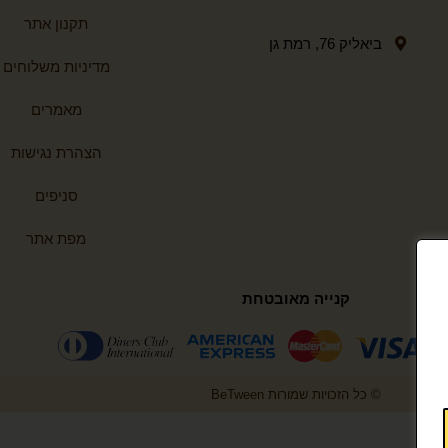
תקנון אתר
ביאליק 76, רמת גן
מדיניות משלוחים
מאמרים
הצהרת נגישות
סניפים
מפת אתר
קנייה מאובטחת
© כל הזכויות שמורות BeTween