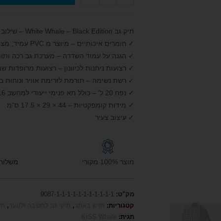
תיק גב White Whale – Black Edition – שילוב מושלם של בטיחות ונוחות
✓ חומרים איכותיים – מיוצר מ PVC עמיד, מצוין לשימוש יומיומי
✓ הגנה על עמוד השדרה – מערכת גב רכה ותומכת 
✓ רצועות ניתנות לכיוונון – רצועות מרופדות ש
✓ רשת נשימה – תורמת לזרימת אוויר ונוחות ב
✓ נפח 20 ל' – כולל תא פנימי ייעודי למחשב 16 אינץ או טאבלט וארגון כיסים מרובה
✓ מידות קומפקטיות – 44 × 29 × 17.5 ס"מ
✓ עיצוב צעיר
מוצר 100% מקורי
משלוח חי
מק"ט:
9087-1-1-1-1-1-1-1-1-1-1-1
קטגוריות:
חדש באתר
,
תיקי גב לחטיבה ולנוער
,
תי
תגית:
KISS Whale