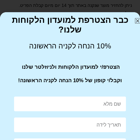
ניתן להחזיר מוצר שנקנה באתר תוך 14 יום מיום קבלת הפריט.
יש לדאוג שהמוצר הוחזר באריזתו המקורית
כבר הצטרפת למועדון הלקוחות
שלנו?
10% הנחה לקניה הראשונה
Share on Facebook
Tweet This Product
הצטרפ/י למועדון הלקוחות ולניוזלטר שלנו
וקבל/י קופון של 10% הנחה לקניה הראשונה!
Mail This Product
Pin This Product
מוצרים קשורים