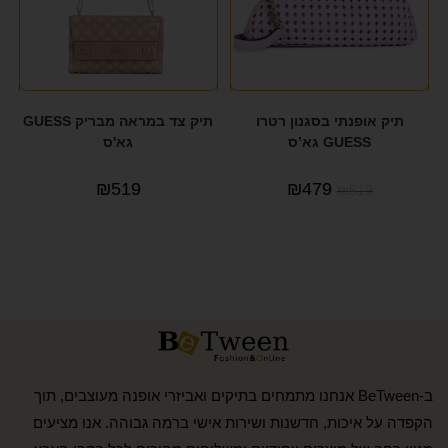
תיק אופנתי בסגנון רטרו
תיק צד במראה מבריק GUESS
GUESS גא’ס
גא'ס
₪
519
₪
479
₪
519
ב-BeTween אנחנו מתמחים בתיקים ואביזרי אופנה מעוצבים, תוך
הקפדה על איכות, חדשנות ושירות אישי ברמה גבוהה. אנו מציעים