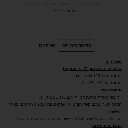
כתף לנשים
,
תיקי צד לנשים
,
תיקים
,
תיקים לנשים
תגית:
GUESS
מדיניות משלוחים
מפרט טכני
משלוחים
שליח עד הבית תוך (7 ימי עסקים)
הזמנות מעל 199 ש”ח – חינם
הזמנות עד 199- 25 ש”ח
איסוף עצמי
(חינם) מאחת מרשת חנויות BE TWEEN ביטווין .
הסניף ייצור עמכם קשר תוך 2 ימי עסקים מרגע ביצוע ההזמנה באתר
ואישורה.
החבילה תגיע על שמך לכל סניף שתרצו.
לרשימת הסניפים שלנו
.
החלפות והחזרות