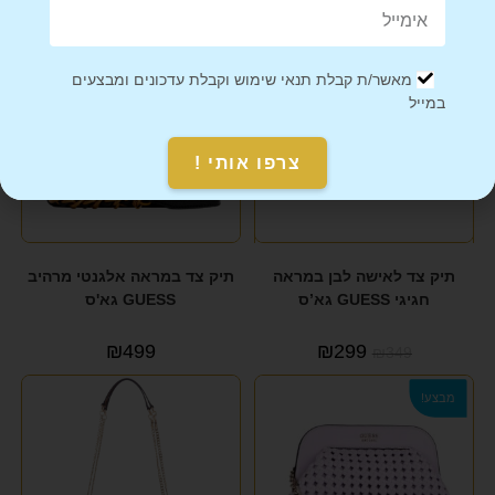
מבצע!
מאשר/ת קבלת תנאי שימוש וקבלת עדכונים ומבצעים
במייל
צרפו אותי !
תיק צד לאישה לבן במראה
תיק צד במראה אלגנטי מרהיב
חגיגי GUESS גא’ס
GUESS גא'ס
₪
499
₪
299
₪
349
מבצע!