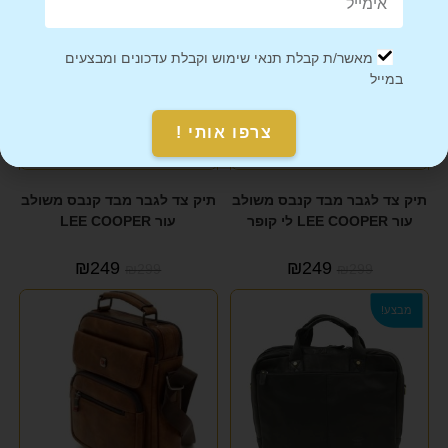
מאשר/ת קבלת תנאי שימוש וקבלת עדכונים ומבצעים
במייל
צרפו אותי !
תיק צד לגבר מבד קנבס משולב
תיק צד לגבר מבד קנבס משולב
עור LEE COOPER לי קופר
עור LEE COOPER
₪
249
₪
249
₪
299
₪
299
מבצע!