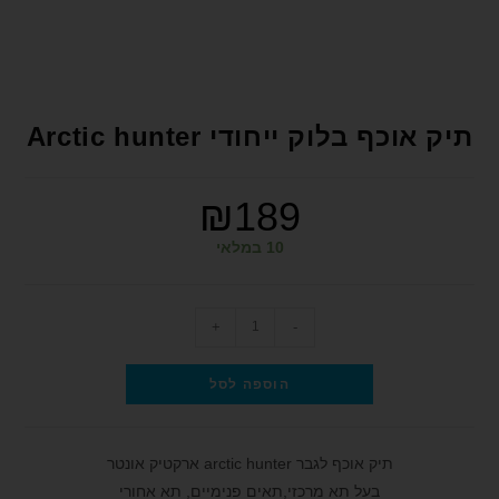
format_underlined
הוסף קו תחתון לקישורים
font_download
סמן קישורים
לאפס את כל האפשרויות
cached
תיק אוכף בלוק ייחודי Arctic hunter
הצהרת נגישות
₪
189
10 במלאי
+
-
הוספה לסל
תיק אוכף לגבר arctic hunter ארקטיק אונטר
בעל תא מרכזי,תאים פנימיים, תא אחורי