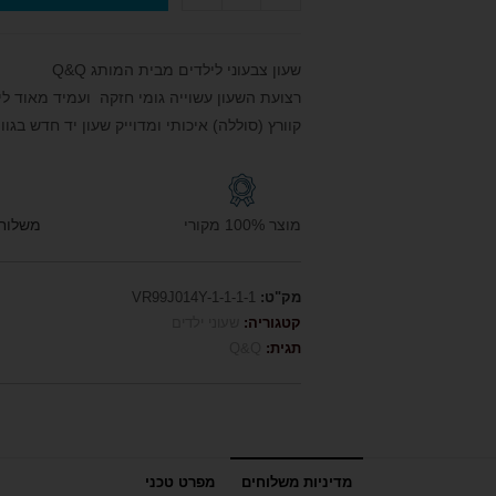
שעון צבעוני לילדים מבית המותג Q&Q
קוורץ (סוללה) איכותי ומדוייק שעון יד חדש בגוון מספרים מלאים ב
מוצר 100% מקורי
משלוח חי
מק"ט:
VR99J014Y-1-1-1-1
קטגוריה:
שעוני ילדים
תגית:
Q&Q
מדיניות משלוחים
מפרט טכני