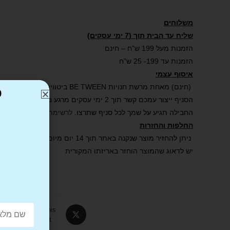
משלוחים
שליח עד הבית תוך (7 ימי עסקים)
הזמנות מעל 199 ש”ח – חינם
הזמנות עד 199- 25 ש”ח
איסוף עצמי
(חינם) מאחת מרשת חנויות BE TWEEN ביטווין .
כ
הסניף ייצור עמכם קשר תוך 2 ימי עסקים מרגע ביצוע ההזמנה באתר ואישורה.
החבילה תגיע על שמך לכל סניף שתרצו.
לרשימת הסניפים שלנו
.
החלפות והחזרות
ניתן להחזיר מוצר שנקנה באתר תוך 14 יום מיום קבלת הפריט.
יש לדאוג שהמוצר הוחזר באריזתו המקורית
Tweet This
Product