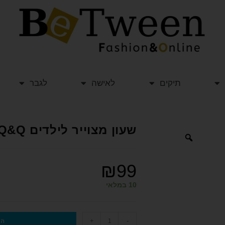
תיקים
לאישה
לגבר
שעון מצוייר לילדים Q&Q
₪
99
10 במלאי
+
-
הו