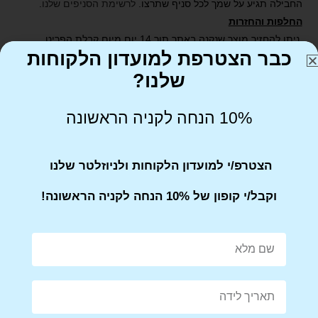
החבילה תגיע על שמך לכל סניף שתרצו.
לרשימת הסניפים שלנו
.
החלפות והחזרות
ניתן להחזיר מוצר שנקנה באתר תוך 14 יום מיום קבלת הפריט.
כבר הצטרפת למועדון הלקוחות
יש לדאוג שהמוצר הוחזר באריזתו המקורית
שלנו?
10% הנחה לקניה הראשונה
הצטרפ/י למועדון הלקוחות ולניוזלטר שלנו
Share on Facebook
Tweet This Product
וקבל/י קופון של 10% הנחה לקניה הראשונה!
Mail This Product
Pin This Product