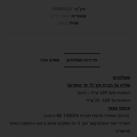
מק"ט:
VR99J011Y
קטגוריה:
שעוני ילדים
תגית:
Q&Q
מדיניות משלוחים
מפרט טכני
משלוחים
שליח עד הבית תוך (7 ימי עסקים)
הזמנות מעל 199 ש”ח – חינם
הזמנות עד 199- 25 ש”ח
איסוף עצמי
(חינם) מאחת מרשת חנויות BE TWEEN ביטווין .
הסניף ייצור עמכם קשר תוך 2 ימי עסקים מרגע ביצוע ההזמנה באתר
ואישורה.