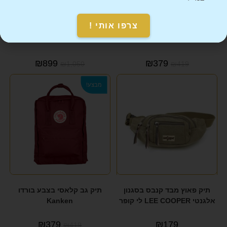
צרפו אותי !
תיק גב קלאסי בצבע אפור כהה
שעון לגבר במראה עסקי ורשמי
Kanken
FOSSIL פוסייל
₪
899
₪
379
₪
1,050
₪
419
מבצע!
תיק פאוץ מבד קנבס בסגנון
תיק גב קלאסי בצבע בורדו
אלגנטי LEE COOPER לי קופר
Kanken
₪
379
₪
179
₪
419