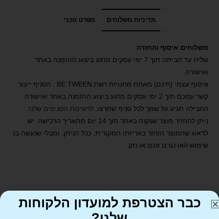
מדיניות משלוחים
מפרט טכני
משלוחים איסוף והחזרה
שליח עד הביתה תוך 7 ימי עסקים מרגע ביצוע ההזמנה באתר
ואישורה
איסוף עצמי (חינם) מאחת מחנויות רשת BE TWEEN . הסניף ייצור
קשר עמכם תוך 2 ימי עסקים מרגע ביצוע ההזמנה באתר ואישורה.
החבילה תגיע על שמך לכל סניף שתרצו.
לרשימת הסניפים שלנו
.
ניתן להחזיר מוצר שנקנה באתר תוך 14 יום מתאריך הרכישה. יש
לדאוג שהמוצר הוחזר באריזתו המקורית, ככל הניתן, ומבלי שנעשה בו
שימוש ו/או נגרם פגם או נזק.
כבר הצטרפת למועדון הלקוחות
שלנו?