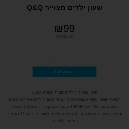
format_underlined
הוסף קו תחתון לקישורים
שעון ילדים מצוייר Q&Q
font_download
סמן קישורים
₪
99
לאפס את כל האפשרויות
cached
הצהרת נגישות
10 במלאי
+
-
הוספה לסל
שעון צבעוני לילדים מבית המותג Q&Q
רצועת השעון עשוייה גומי חזקה ועמיד מאוד לילדים עמידות במים
לעומק של 100 מטר 10BAR מנגנון השעון קוורץ (סוללה) איכותי
ומדוייק שעון יד חדש בגוון מספרים מלאים בשעון מ-1 עד 12 מתאים
במיוחד לילדים.