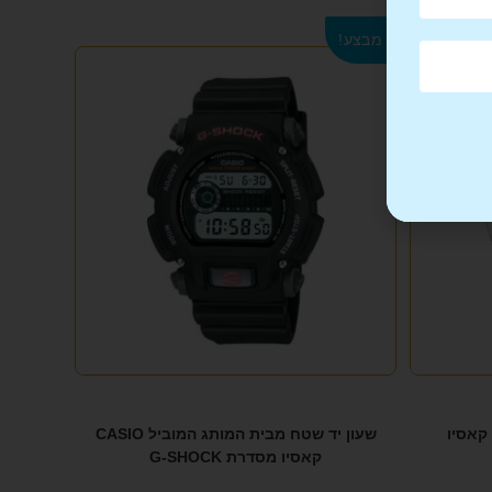
מבצע!
שעון יד שטח מבית המותג המוביל CASIO
קאסיו מסדרת G-SHOCK