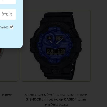
מאשר/ת
שעון יד הנמכר ביותר לחיילים מבית המותג
שעון יד 
המוביל CASIO קאסיו מסדרת G-SHOCK
בצבע כחול נדיר