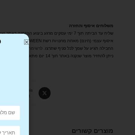
משלוחים איסוף והחזרה
שליח עד הביתה תוך 7 ימי עסקים מרגע ביצוע ההזמנה באתר ואישורה
כ
איסוף עצמי (חינם) מאחת מחנויות רשת BE TWEEN . הסניף ייצור קשר עמכם תוך 2 ימי עסקים מרגע ביצוע ההזמנה באתר ואישורה.
החבילה תגיע על שמך לכל סניף שתרצו.
לרשימת הסניפים שלנו
.
ניתן להחזיר מוצר שנקנה באתר תוך 14 יום מתאריך הרכישה. יש לדאוג שהמוצר הוחזר באריזתו המקורית, ככל הניתן, ומבלי שנעשה בו שימוש ו/או נגרם פגם או נזק.
Tweet This
Product
מוצרים קשורים