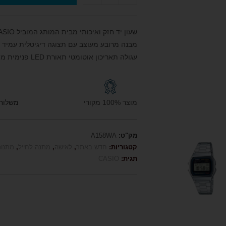
שעון יד חזק ואיכותי מבית המותג המוביל CASIO קאסיו
עגולה תאריכון אוטומטי תאורת
LED
פנימית מת
מוצר 100% מקורי
משלוח חי
מק"ט:
A158WA
קטגוריות:
חדש באתר
,
לאישה
,
מתנה לחייל
,
מתנות
תגית:
CASIO