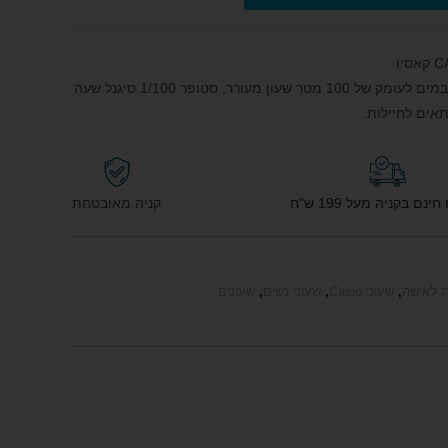
מבנה מרובע מעוצב עם תצוגה דיגיטלית עמיד במים לעומק של 100 מטר שעון מעורר, סטופר 1/100 סיגנל שעה
אים לחיילות.
נם בקניה מעל 199 ש"ח
קניה מאובטחת
 לאישה
,
שעוני Casio
,
שעוני נשים
,
שעונים