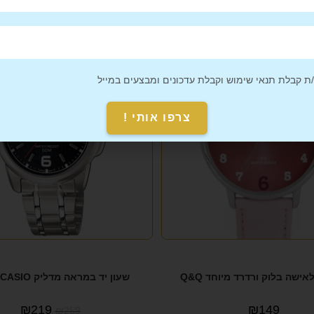
מבצע!
 קבלת תנאי שימוש וקבלת עדכונים ומבצעים במייל
צרפו אותי !
לאישה בלוק ורדרד מיוחד Q&Q
שעון יד במראה מדליק CASIO קאסיו
₪
219
₪
149
₪
259