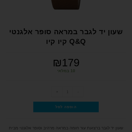
format_underlined
הוסף קו תחתון לקישורים
font_download
סמן קישורים
לאפס את כל האפשרויות
cached
שעון יד לגבר במראה סופר אלגנטי
הצהרת נגישות
Q&Q קיו קיו
₪
179
10 במלאי
+
-
הוספה לסל
שעון יד לגבר ברצועת עור חומה במראה מרהיב וסופר אלגנטי מבית