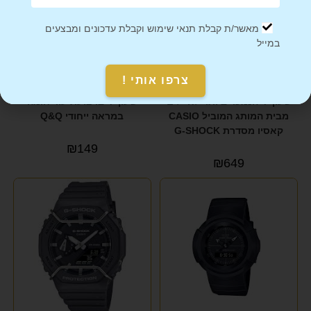
מאשר/ת קבלת תנאי שימוש וקבלת עדכונים ומבצעים
במייל
צרפו אותי !
שעון יד הנמכר ביותר לחיילים
שעון יד ברצועת עור חומה
מבית המותג המוביל CASIO
במראה ייחודי Q&Q
קאסיו מסדרת G-SHOCK
₪
149
₪
649