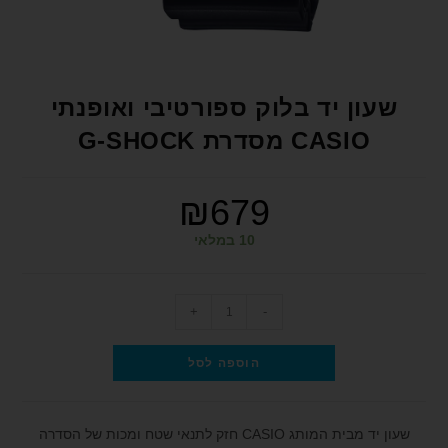
format_underlined
הוסף קו תחתון לקישורים
font_download
סמן קישורים
לאפס את כל האפשרויות
cached
שעון יד בלוק ספורטיבי ואופנתי
הצהרת נגישות
CASIO מסדרת G-SHOCK
₪
679
10 במלאי
+
-
הוספה לסל
שעון יד מבית המותג CASIO חזק לתנאי שטח ומכות של הסדרה