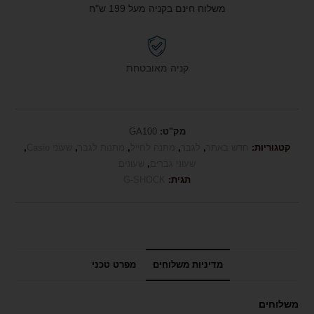
משלוח חינם בקניה מעל 199 ש"ח
קניה מאובטחת
מק"ט:
GA100
קטגוריות:
חדש באתר
,
לגבר
,
מתנה לחייל
,
מתנות לגבר
,
שעוני Casio
,
שעוני גברים
,
שעונים
תגית:
G-SHOCK
מדיניות משלוחים
מפרט טכני
משלוחים