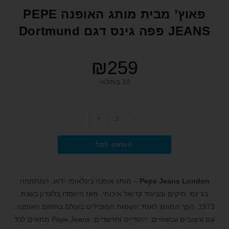
format_underlined
הוסף קו תחתון לקישורים
פאוץ’ מבית מותג האופנה PEPE
font_download
סמן קישורים
JEANS פפה גינס דגם Dortmund
לאפס את כל האפשרויות
cached
₪
259
הצהרת נגישות
10 במלאי
+
-
הוספה לסל
Pepe Jeans London
– מותג אופנה בינלאומי ידוע, המתמחה
בג'ינס תיקים ובביגוד קז'ואל איכותי. מאז היווסדו בלונדון בשנת
1973, הפך המותג לאחד השמות המובילים בעולם בתחום האופנה.
עם עיצובים עכשוויים, ייחודיים וחדשניים, Pepe Jeans מתאים לכל