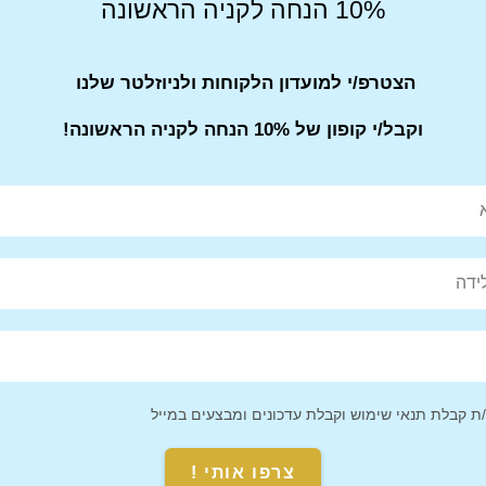
10% הנחה לקניה הראשונה
קים.
ו
.
הצטרפ/י למועדון הלקוחות ולניוזלטר שלנו
וקבל/י קופון של 10% הנחה לקניה הראשונה!
ש.
 בהחלפה.
סס לפנות אלינו.
יוחדים, אז מומלץ להזמין מראש.
 קבלת תנאי שימוש וקבלת עדכונים ומבצעים במייל
Pin This
Share on
Product
Facebook
צרפו אותי !