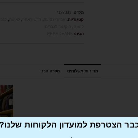
מק"ט:
7127331
קטגוריות:
אביזרי נסיעה
,
חדש באתר
,
לאישה
,
לגבר
לנשים
,
תיקי צד לגברים
תגית:
PEPE JEANS
מדיניות משלוחים
מפרט טכני
בר הצטרפת למועדון הלקוחות שלנו?