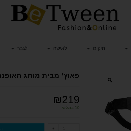
תיקים
לאישה
לגבר
פאוץ’ מבית מותג האופנה PEPE JEANS דגם RVIS
₪
219
10 במלאי
+
-
הו