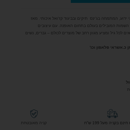
 ידוע, המתמחה בג'ינס תיקים ובביגוד קז'ואל איכותי. מאז
19, הפך המותג לאחד השמות המובילים בעולם בתחום האופנה. עם עיצובים
ם, ייחודיים וחדשניים, Pepe Jeans מתאים לכל גיל ומציע מגוון רחב של מוצרים לכולם – גברים, נשים
 כ.אשראי פלאפון וכו'
ול
נם בקניה מעל 199 ש"ח
קניה מאובטחת