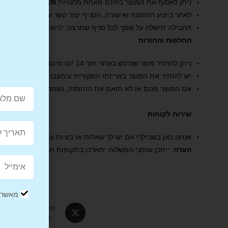
ניתן לאסוף את המוצר בחינם מאחת מחנויות
BE TWEEN
.
לאחר ביצוע ההזמנה ואישורה, הסניף יצור קשר עם פרטי ההגעה תוך 2 ימי עס
החבילה תישלח על שמך לכל סניף שתרצה.
לרשימת הסניפים שלנ
החלפות והחזרות
ניתן להחזיר מוצר שנרכש באתר תוך 14 יום מיום קבלתו.
יש להחזיר את המוצר באריזתו המקורית ובמצבו החדש, ללא שימו
אם המוצר פגום או לא תואם את ההזמנה, נשמח לעזור בהחזר או
שירות לקוחות
אנחנו כאן בשבילך! אם יש לך שאלות או בעיות עם ההזמנה, אל תה
הערה
: ייתכן שזמני המשלוח יתארכו בתקופות חגים או אירועים מ
מאשר/ת
Tweet This
Product