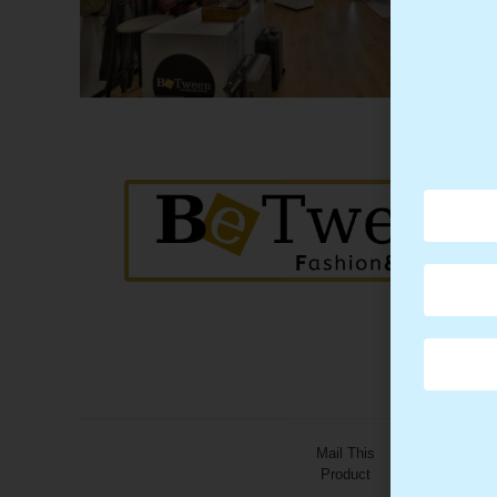
Mail This
Product