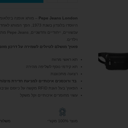
Pepe Jeans London
– מותג אופנה בינלאומי
היווסדו בלונדון בשנת 73
עכשוויי
וילדים.
פאוץ' מושלם לטיולים לשמירה על דרכון מזומן
תא ראשי מרווח
תא קידמי נוסף לשליפה מהירה
רצועה מתכווננת
בד ורוכסנים איכותיים למניעת חדירת מים/ח
הפאוץ' בעל הגנת RFID מקשה על כיוסם וגניבות
עשוי מחומרים איכותיים וקל משקל
מוצר 100% מקורי
משלוח חי