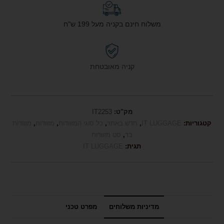
משלוח חינם בקניה מעל 199 ש"ח
קניה מאובטחת
מק"ט:
IT2253
קטגוריות:
IT LUGGAGE
,
חדש באתר
,
כל סוגי המזוודות
,
מזוודות
,
מזוודות
בד
,
סט מזוודות
תגית:
IT LUGGAGE
מדיניות משלוחים
מפרט טכני