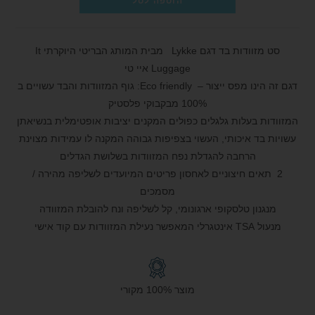
הוספה לסל
סט מזוודות בד דגם Lykke מבית המותג הבריטי היוקרתי It
Luggage איי טי
דגם זה הינו מפס ייצור – Eco friendly: גוף המזוודות והבד עשויים ב
100% מבקבוקי פלסטיק
המזוודות בעלות גלגלים כפולים המקנים יציבות אופטימלית בנשיאתן
עשויות בד איכותי, העשוי בצפיפות גבוהה המקנה לו עמידות מצוינת
הרחבה להגדלת נפח המזוודות בשלושת הגדלים
2 תאים חיצוניים לאחסון פריטים המיועדים לשליפה מהירה /
מסמכים
מנגנון טלסקופי ארגונומי, קל לשליפה ונח להובלת המזוודה
מנעול TSA אינטגרלי המאפשר נעילת המזוודות עם קוד אישי
מוצר 100% מקורי