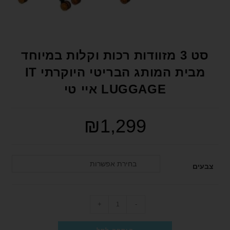
format_underlined
הוסף קו תחתון לקישורים
font_download
סמן קישורים
לאפס את כל האפשרויות
cached
סט 3 מזוודות רכות וקלות במיוחד
הצהרת נגישות
מבית המותג הבריטי היוקרתי IT
LUGGAGE איי טי
₪
1,299
בחירת אפשרות
צבעים
+
-