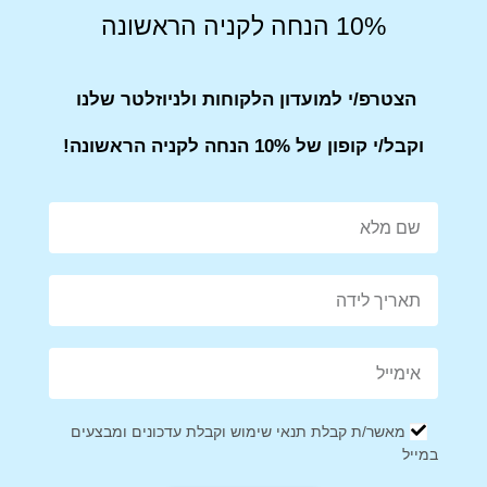
10% הנחה לקניה הראשונה
שירות לקוחות
הצטרפ/י למועדון הלקוחות ולניוזלטר שלנו
אנחנו כאן בשבילך! אם יש לך שאלות או בעיות עם ההזמנה, אל
וקבל/י קופון של 10% הנחה לקניה הראשונה!
תהסס לפנות אלינו.
הערה
: ייתכן שזמני המשלוח יתארכו בתקופות חגים או אירועים
מיוחדים, אז מומלץ להזמין מראש.
Share on Facebook
Tweet This Product
מאשר/ת קבלת תנאי שימוש וקבלת עדכונים ומבצעים
במייל