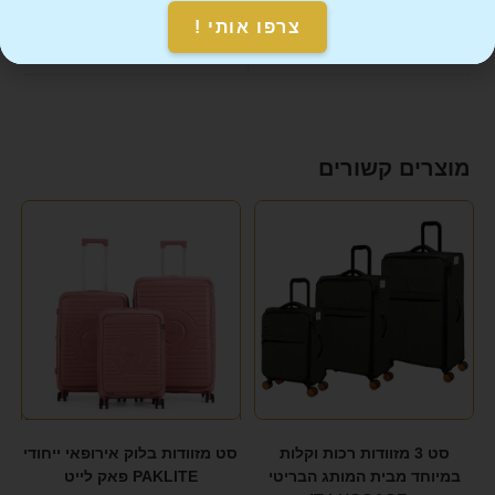
צרפו אותי !
Mail This Product
Pin This Product
מוצרים קשורים
סט 3 מזוודות רכות וקלות
סט מזוודות בלוק אירופאי ייחודי
במיוחד מבית המותג הבריטי
PAKLITE פאק לייט