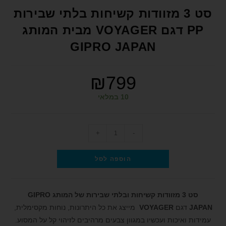
format_underlined
הוסף קו תחתון לקישורים
סט 3 מזוודות קשיחות בלתי שבירות
font_download
סמן קישורים
PP דגם VOYAGER מבית המותג
GIPRO JAPAN
לאפס את כל האפשרויות
cached
הצהרת נגישות
₪
799
10 במלאי
+
-
הוספה לסל
סט 3 מזוודות קשיחות ובלתי שבירות של המותג
GIPRO
JAPAN
דגם
VOYAGER
מייצג את כל היתרונות, נוחות מקסימלית,
עמידות ואיכות ועכשיו במגוון צבעים מרהיבים לזיהוי קל על המסוע.