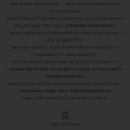
מזוודות מושלמות בעיצוב חדשני – מתאימה מאוד לאנשים אשר
טסים באופן קבוע!
המזוודות עברו בדיקות קפדניות ומבחני ריסוק וקיבלו ציון של 5 כוכבים
•
מיוצרת מחומר פוליפרופילן –
חומר עמיד, גמיש וחזק מאד
• עמידות בצורה יוצאת דופן למכות וטלטלות מזוודות קלות במיוחד
בלי להתפשר על חוזק
• ידית טלסקופית איכותית בעלת 3 שלבים להתאמה אישית• שתי
ידיות נשיאה בנוסף לידית הטלסקופית.
• ידית עליונה וידית צידית עם הגנות פנימיות למניעת נזק לידיות
• רוכסן איכותי נגד גניבות + רוכסן הרחבה להגדלת נפח המזוודה –
בכל שלושת המזוודות
• המזוודה מגיעה במגוון צבעים אופנתיים המקלים על הזיהוי במסוע
•
מנעול קומבינציה TSA איכותי ומובנה בגוף המזוודה
• 4 גלגלים כפולים ספינר 360 לנסיעה חלקה ושקטה
מוצר 100% מקורי