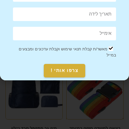
Mail This Product
Pin This Product
מאשר/ת קבלת תנאי שימוש וקבלת עדכונים ומבצעים
מוצרים קשורים
במייל
צרפו אותי !
רצועה למזוודה חזקה במיוחד
תיק גב מתקפל מבד ניילון