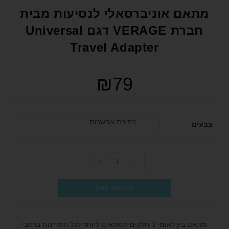
format_underlined
הוסף קו תחתון לקישורים
מתאם אוניברסאלי לנסיעות מבית
font_download
סמן קישורים
חברת VERAGE דגם Universal
Travel Adapter
לאפס את כל האפשרויות
cached
הצהרת נגישות
₪
79
בחירת אפשרות
צבעים
+
-
הוספה לסל
מתאם בין לאומי 3 חלקים המתאים ליותר לכל המדינות ברחבי