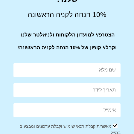
או בהחלפה.
10% הנחה לקניה הראשונה
הצטרפ/י למועדון הלקוחות ולניוזלטר שלנו
שירות לקוחות
וקבל/י קופון של 10% הנחה לקניה הראשונה!
אנחנו כאן בשבילך! אם יש לך שאלות או בעיות עם ההזמנה, אל
תהסס לפנות אלינו.
הערה
: ייתכן שזמני המשלוח יתארכו בתקופות חגים או אירועים
מיוחדים, אז מומלץ להזמין מראש.
Share on Facebook
Tweet This Product
מאשר/ת קבלת תנאי שימוש וקבלת עדכונים ומבצעים
במייל