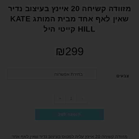
format_underlined
הוסף קו תחתון לקישורים
מזוודה קשיחה 20 איינץ בעיצוב נדיר
font_download
סמן קישורים
שאין לאף אחד מבית המותג KATE
HILL קייטי היל
לאפס את כל האפשרויות
cached
הצהרת נגישות
₪
299
בחירת אפשרות
צבעים
+
-
הוספה לסל
מזוודה קשיחה 20 איינץ עליה למטוס בעיצוב נדיר שאין לאף אחד