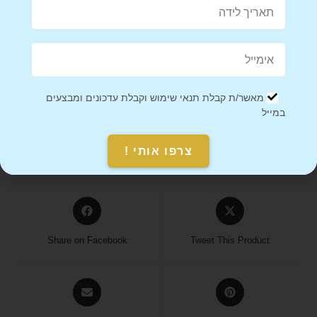
שירות לקוחות
אנחנו כאן בשבילך! אם יש לך שאלות או בעיות עם ההזמנה, אל
תהסס לפנות אלינו.
מאשר/ת קבלת תנאי שימוש וקבלת עדכונים ומבצעים
הערה
: ייתכן שזמני המשלוח יתארכו בתקופות חגים או אירועים
במייל
מיוחדים, אז מומלץ להזמין מראש.
צרפו אותי !
Share on Facebook
Tweet This Product