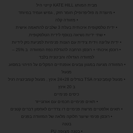
מבית המותג KATE HILL קייטי היל
• מיוצרת מ פוליפרופילן חומר חזק , גמיש ועמיד במיוחד
• מזוודה קלה
• ידית טלסקופית איכותית בעלת 3 שלבים להתאמה אישית
• שתי ידיות נשיאה בנוסף לידית הטלסקופית.
• ידית עליונה וידית צידית עם הגנות פנימיות למניעת נזק לידיות
• רוכסן איכותי + רוכסן הרחבה להגדלת נפח המזוודה ב 25% –
למזוודה הגדולה והבינונית בלבד
• המזוודה מגיעה במגוון צבעים אופנתיים המקלים על הזיהוי במסוע.
מנעול
• מנעול קומבינציה TSA בגדלים 24+28 אינץ , מנעול קומבינציה רגיל
ב 20 אינץ
כיסים פנימיים
• תאים פנימיים חכמים עם אורגנייזר
• תאים אלסטיים מרשת פנימיים דו צדדיים לאחסון דברים קטנים
• רוכסן פנימי שיוצר חלוקה מלאה של המזוודה בפנים
בטנה
• בטנה מצופה PU