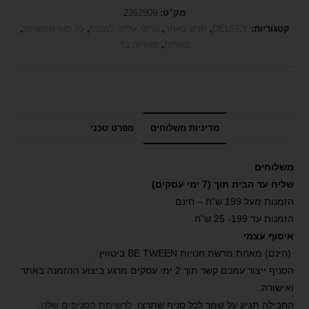
מק"ט:
2352809
קטגוריות:
DELSEY
,
חדש באתר
,
טרולי עלייה למטוס
,
כל סוגי המזוודות
,
מזוודות
,
מזוודות בד
מדיניות משלוחים
מפרט טכני
משלוחים
שליח עד הבית תוך (7 ימי עסקים)
הזמנות מעל 199 ש”ח – חינם
הזמנות עד 199- 25 ש”ח
איסוף עצמי
(חינם) מאחת מרשת חנויות BE TWEEN ביטווין .
הסניף ייצור עמכם קשר תוך 2 ימי עסקים מרגע ביצוע ההזמנה באתר
ואישורה.
החבילה תגיע על שמך לכל סניף שתרצו.
לרשימת הסניפים שלנו
.