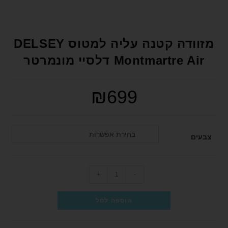
format_underlined
הוסף קו תחתון לקישורים
font_download
סמן קישורים
מזוודה קטנה עליה למטוס DELSEY
לאפס את כל האפשרויות
cached
Montmartre Air דלסיי מונמרטר
הצהרת נגישות
₪
699
בחירת אפשרות
צבעים
+
-
הוספה לסל