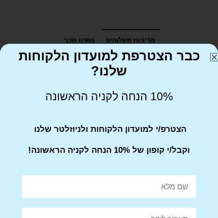
מדיניות משלוחים
מפרט טכני
כבר הצטרפת למועדון הלקוחות
שלנו?
10% הנחה לקניה הראשונה
הצטרפ/י למועדון הלקוחות ולניוזלטר שלנו
וקבל/י קופון של 10% הנחה לקניה הראשונה!
Share on Facebook
Tweet This Product
Mail This Product
Pin This Product