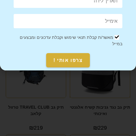
מוצרים קשורים
מאשר/ת קבלת תנאי שימוש וקבלת עדכונים ומבצעים
במייל
צרפו אותי !
תיק גב נגד גניבות קשיח אלגנטי
תיק גב TRAVEL CLUB טרוול
ואיכותי
קלאב
₪
219
₪
229