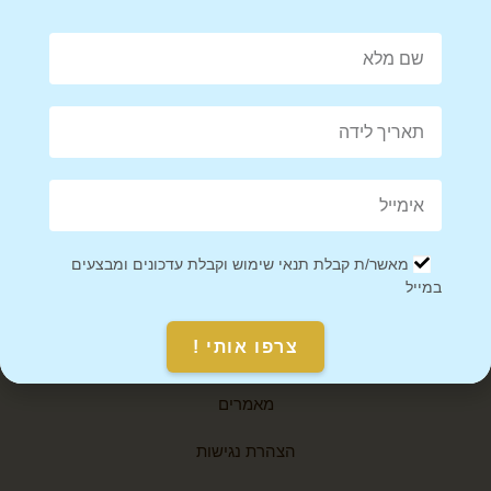
054-900-4043
infobetween1@gmail.com
ביאליק 76, רמת גן
אודות
יצירת קשר
מאשר/ת קבלת תנאי שימוש וקבלת עדכונים ומבצעים
במייל
תקנון אתר
צרפו אותי !
מדיניות משלוחים
מאמרים
הצהרת נגישות