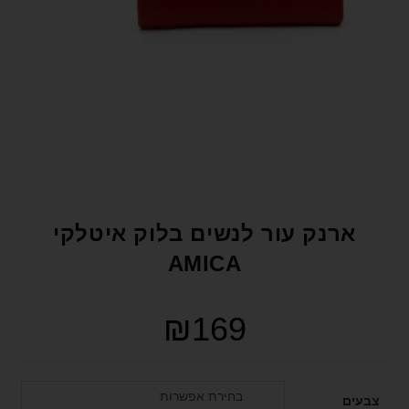
format_underlined
הוסף קו תחתון לקישורים
font_download
סמן קישורים
לאפס את כל האפשרויות
cached
הצהרת נגישות
ארנק עור לנשים בלוק איטלקי
AMICA
₪
169
בחירת אפשרות
צבעים