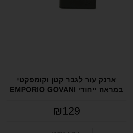
format_underlined
הוסף קו תחתון לקישורים
font_download
סמן קישורים
לאפס את כל האפשרויות
cached
הצהרת נגישות
ארנק עור לגבר קטן וקומפקטי
במראה ייחודי EMPORIO GOVANI
₪
129
בחירת אפשרות