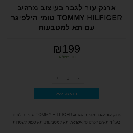
format_underlined
הוסף קו תחתון לקישורים
ארנק עור לגבר בעיצוב מרהיב
font_download
סמן קישורים
TOMMY HILFIGER טומי הילפיגר
עם תא למטבעות
לאפס את כל האפשרויות
cached
הצהרת נגישות
₪
199
10 במלאי
+
-
הוספה לסל
ארנק עור לגבר מבית המותג TOMMY HILFIGER טומי הילפיגר
בעל 4 תאים לכרטיסי אשראי, תא למטבעות, תא כפול לשטרות