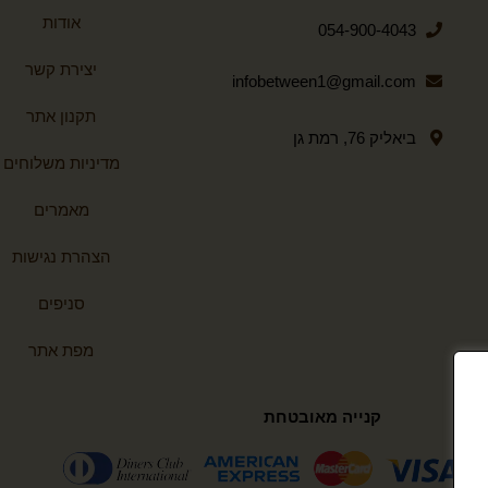
אודות
054-900-4043
יצירת קשר
infobetween1@gmail.com
תקנון אתר
ביאליק 76, רמת גן
מדיניות משלוחים
מאמרים
הצהרת נגישות
סניפים
מפת אתר
קנייה מאובטחת