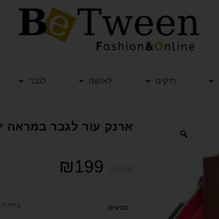
תיקים
לאישה
לגבר
ארנק עור לגבר במראה ייחודי UESS
₪
199
₪
249
בחירת 
צבעים