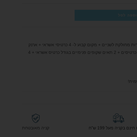
ספה לסל
עשוי מעור נאפה רך למגע המכיל: מחלקה לשטרות מחולקת לשניים + מקום קבוע ל- 4 כרטיסי אשראי + ארנק
כרטיסים ניתן לשליפה המכיל מקום חיצוני ל- 2 כרטיסים + 2 תאים שקופים פנימיים בגודל כרטיס אשראי + 4
מית!
נם בקניה מעל 199 ש"ח
קניה מאובטחת