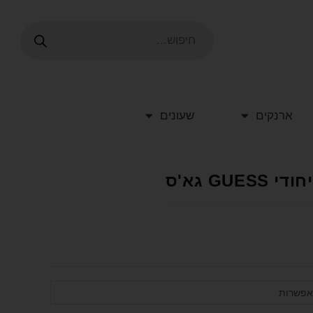
ארנקים
שעונים
G גא'ס
אפשרות