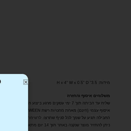
כ
מידות: 3.5” H x 4” W x 0.5” D
משלוחים איסוף והחזרה
שליח עד הביתה תוך 7 ימי עסקים מרגע ביצוע ההזמנה באתר ואישורה
איסוף עצמי (חינם) מאחת מחנויות רשת BE TWEEN . הסניף ייצור קשר עמכם תוך 2 ימי עסקים מרגע ביצוע ההזמנה באתר ואישורה.
החבילה תגיע על שמך לכל סניף שתרצו.
לרשימת הסניפים שלנו
.
ניתן להחזיר מוצר שנקנה באתר תוך 14 יום מתאריך הרכישה. יש לדאוג שהמוצר הוחזר באריזתו המקורית, ככל הניתן, ומבלי שנעשה בו שימוש ו/או נגרם פגם או נזק.