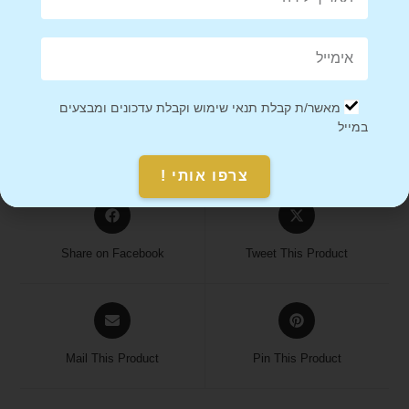
אנחנו כאן בשבילך! אם יש לך שאלות או בעיות עם ההזמנה, אל
תהסס לפנות אלינו.
הערה
: ייתכן שזמני המשלוח יתארכו בתקופות חגים או אירועים
מיוחדים, אז מומלץ להזמין מראש.
מאשר/ת קבלת תנאי שימוש וקבלת עדכונים ומבצעים
במייל
צרפו אותי !
Share on Facebook
Tweet This Product
Mail This Product
Pin This Product