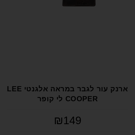
format_underlined
הוסף קו תחתון לקישורים
font_download
סמן קישורים
לאפס את כל האפשרויות
cached
הצהרת נגישות
ארנק עור לגבר במראה אלגנטי LEE
COOPER לי קופר
₪
149