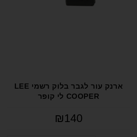
format_underlined
הוסף קו תחתון לקישורים
font_download
סמן קישורים
לאפס את כל האפשרויות
cached
הצהרת נגישות
ארנק עור לגבר בלוק רשמי LEE
COOPER לי קופר
₪
140