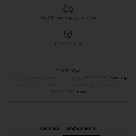
משלוח חינם בקניה מעל 199 ש"ח
קניה מאובטחת
מק"ט:
C9BA8
קטגוריות:
LEE COOPER
,
ארנקי גברים ממותגים
,
ארנקים
,
חדש באתר
,
לגבר
,
מתנה לחייל
,
מתנות לגבר
,
ארנקי עור לגברים
,
ארנקים לגבר
תגית:
LEE COOPER
מדיניות משלוחים
מפרט טכני