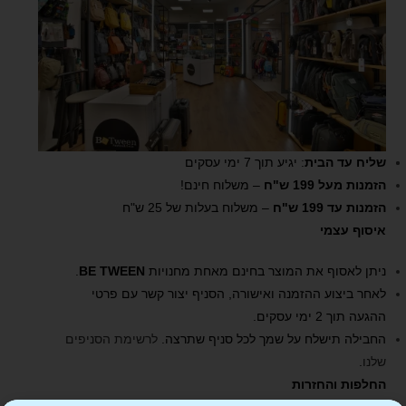
שליח עד הבית
: יגיע תוך 7 ימי עסקים
הזמנות מעל 199 ש"ח
– משלוח חינם!
הזמנות עד 199 ש"ח
– משלוח בעלות של 25 ש"ח
איסוף עצמי
ניתן לאסוף את המוצר בחינם מאחת מחנויות
BE TWEEN
.
לאחר ביצוע ההזמנה ואישורה, הסניף יצור קשר עם פרטי
ההגעה תוך 2 ימי עסקים.
החבילה תישלח על שמך לכל סניף שתרצה.
לרשימת הסניפים
שלנו
.
החלפות והחזרות