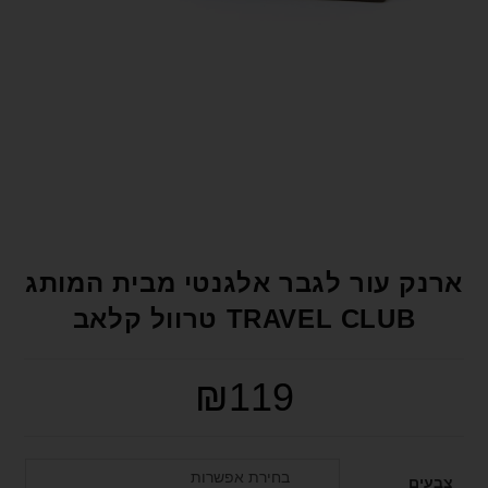
format_underlined
הוסף קו תחתון לקישורים
font_download
סמן קישורים
לאפס את כל האפשרויות
cached
הצהרת נגישות
ארנק עור לגבר אלגנטי מבית המותג
TRAVEL CLUB טרוול קלאב
₪
119
בחירת אפשרות
צבעים