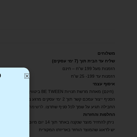
משלוחים
שליח עד הבית תוך (7 ימי עסקים)
הזמנות מעל 199 ש”ח – חינם
כ
הזמנות עד 199- 25 ש”ח
איסוף עצמי
(חינם) מאחת מרשת חנויות BE TWEEN ביטווין .
הסניף ייצור עמכם קשר תוך 2 ימי עסקים מרגע ביצוע ההזמנה באתר ואישורה.
החבילה תגיע על שמך לכל סניף שתרצו.
לרשימת הסניפים שלנו
.
החלפות והחזרות
ניתן להחזיר מוצר שנקנה באתר תוך 14 יום מיום קבלת הפריט.
יש לדאוג שהמוצר הוחזר באריזתו המקורית