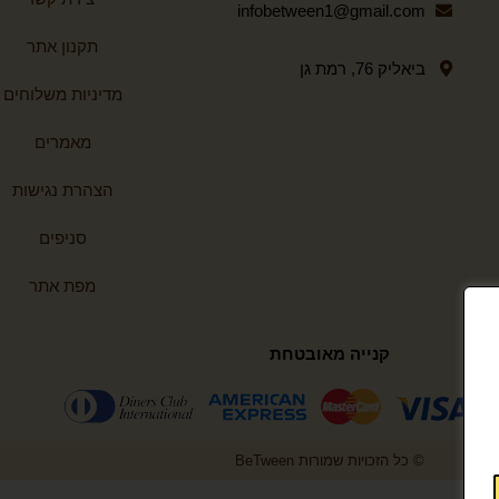
infobetween1@gmail.com
תקנון אתר
ביאליק 76, רמת גן
מדיניות משלוחים
מאמרים
הצהרת נגישות
סניפים
מפת אתר
קנייה מאובטחת
© כל הזכויות שמורות BeTween