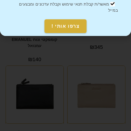
מאשר/ת קבלת תנאי שימוש וקבלת עדכונים ומבצעים
במייל
צרפו אותי !
ארנק עור נאפה דגם קלאודיה
ארנקון
EMANUEL עמנואל
לכרטיסים\מטבעות\שטרות
קומפקטי ונוח EMANUEL
עמנואל
₪
345
₪
140