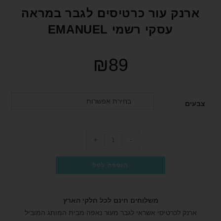
format_underlined
הוסף קו תחתון לקישורים
ארנק עור כרטיסים לגבר במראה
font_download
סמן קישורים
עסקי רשמי EMANUEL
לאפס את כל האפשרויות
cached
₪
89
הצהרת נגישות
בחירת אפשרות
צבעים
+
-
הוספה לסל
משלוחים חינם לכל חלקי הארץ
ארנק לכרטיסי אשראי לגבר מעור נאפה מבית המותג המוביל