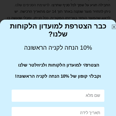
החבילה תגיע על שמך לכל סניף שתרצו.
לרשימת הסניפים שלנו
.
ניתן להחזיר מוצר שנקנה באתר תוך 14 יום מתאריך הרכישה. יש
לדאוג שהמוצר הוחזר באריזתו המקורית, ככל הניתן, ומבלי שנעשה בו
כבר הצטרפת למועדון הלקוחות
שימוש ו/או נגרם פגם או נזק.
שלנו?
10% הנחה לקניה הראשונה
הצטרפ/י למועדון הלקוחות ולניוזלטר שלנו
Share on Facebook
Tweet This Product
וקבל/י קופון של 10% הנחה לקניה הראשונה!
Mail This Product
Pin This Product