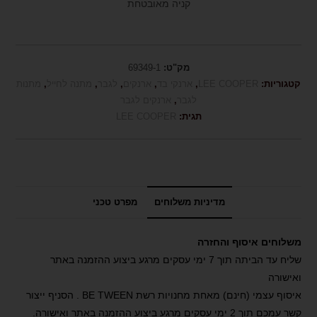
קניה מאובטחת
מק"ט:
69349-1
קטגוריות:
LEE COOPER
,
ארנקי בד
,
ארנקים
,
לגבר
,
מתנה לחייל
,
מתנות
לגבר
,
ארנקים לגבר
תגית:
LEE COOPER
מדיניות משלוחים
מפרט טכני
משלוחים איסוף והחזרה
שליח עד הביתה תוך 7 ימי עסקים מרגע ביצוע ההזמנה באתר
ואישורה
איסוף עצמי (חינם) מאחת מחנויות רשת BE TWEEN . הסניף ייצור
קשר עמכם תוך 2 ימי עסקים מרגע ביצוע ההזמנה באתר ואישורה.