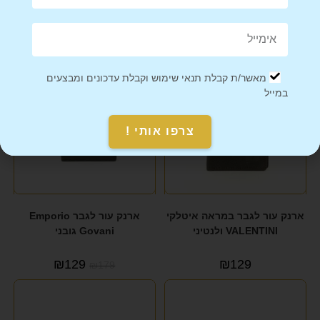
מוצרים קשורים
מבצע!
מאשר/ת קבלת תנאי שימוש וקבלת עדכונים ומבצעים
במייל
צרפו אותי !
ארנק עור לגבר במראה איטלקי
ארנק עור לגבר Emporio
VALENTINI ולנטיני
Govani גובני
₪
129
₪
129
₪
179