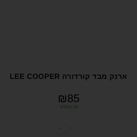
format_underlined
הוסף קו תחתון לקישורים
font_download
סמן קישורים
לאפס את כל האפשרויות
cached
הצהרת נגישות
ארנק מבד קורדורה LEE COOPER
₪
85
10 במלאי
+
-