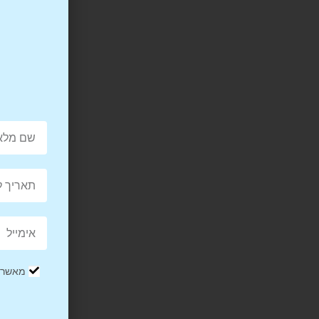
מאשר/ת
תי