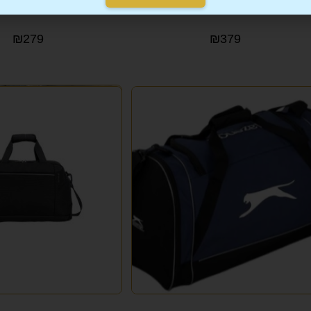
26L
29L
₪
279
₪
379