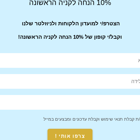
10% הנחה לקניה הראשונה
הצטרפ/י למועדון הלקוחות ולניוזלטר שלנו
וקבל/י קופון של 10% הנחה לקניה הראשונה!
 קבלת תנאי שימוש וקבלת עדכונים ומבצעים במייל
ק גב ספורטיבי עם תא למחשב נייד מבית
תיק גב ספורטיבי עם תא למח
Under Armour דגם Hustle 6.0 Backpack
Under Armour 
צרפו אותי !