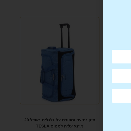
שב נייד מבית
תיק נסיעה וספורט על גלגלים בגודל 20
דגם Hustle Lite Backpack
איינץ עליה למטוס TESLA