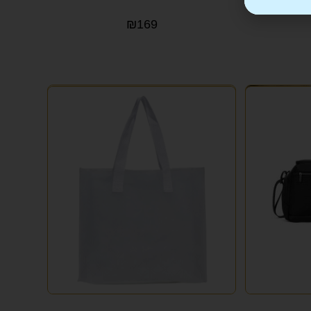
₪
169