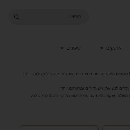
ארנקים
שעונים
תיקי אימון וספורט הם פתרון נוח למי שחי באורח חיים פעיל. באתר BETWEEN תמצאו תיקים מרווחים ועמידים שמתאימים לכל פעילות – חדר
קלים לנשיאה, ויש גדולים ומרווחים יותר.
משלב פונקציונליות עם עיצוב אופנתי. כך תוכלו להגיע לכל