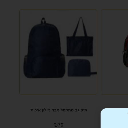
תיק גב מתקפל מבד ניילון איכותי
₪
79