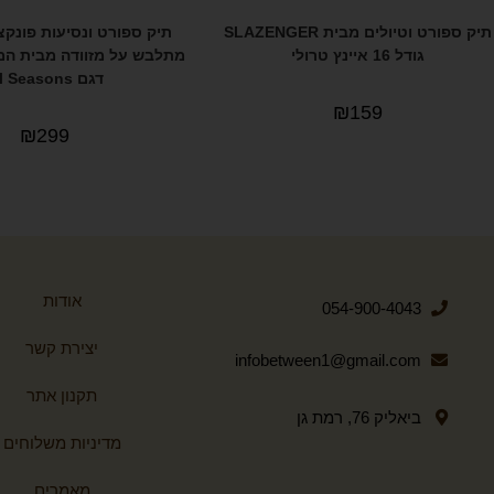
תיק ספורט וטיולים מבית SLAZENGER
תיק ספורט ונסיעות פונקצ
גודל 16 איינץ טרולי
דגם all Seasons
₪
159
₪
299
אודות
054-900-4043
יצירת קשר
infobetween1@gmail.com
תקנון אתר
ביאליק 76, רמת גן
מדיניות משלוחים
מאמרים