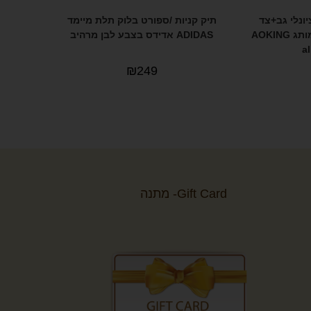
יונלי גב+צד
תיק קניות /ספורט בלוק תלת מיימד
מתלבש על מזוודה מבית המותג AOKING
ADIDAS אדידס בצבע לבן מרהיב
₪
249
Gift Card- מתנה