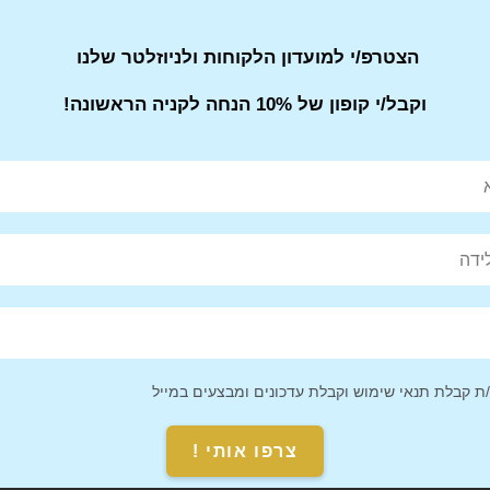
הצטרפ/י למועדון הלקוחות ולניוזלטר שלנו
וקבל/י קופון של 10% הנחה לקניה הראשונה!
 קבלת תנאי שימוש וקבלת עדכונים ומבצעים במייל
פאוץ עור במראה עסקי רשמי LEE
פאוץ עור יעל קידר YAEL KEIDAR
צרפו אותי !
COOPER לי קופר