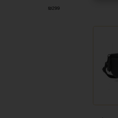
₪
299