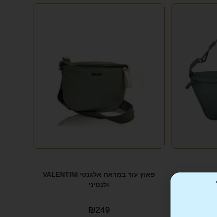
יקי ומיוחד
פאוץ עור במראה אלגנטי VALENTINI
ולנטיני
₪
249