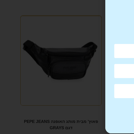
פאוץ’ מבית מותג האופנה PEPE JEANS
דגם GRAYS