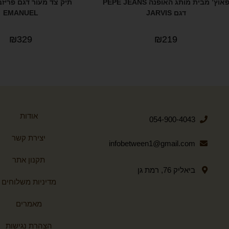
פאוץ’ מבית מותג האופנה PEPE JEANS
תיק צד מעור דגם פריזב
דגם JARVIS
EMANUEL
₪
329
₪
219
אודות
054-900-4043
יצירת קשר
infobetween1@gmail.com
תקנון אתר
ביאליק 76, רמת גן
מדיניות משלוחים
מאמרים
הצהרת נגישות