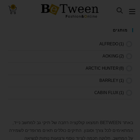
0
visibility_off
השבת את ההבזקים
מותגים
keyboard
ניווט במקלדת
ALFREDO
(1)
title
סמן כותרות
AOKING
(2)
settings
צבע רקע
ARCTIC HUNTER
(8)
zoom_out
זום (הקטנה)
BARRLEY
(1)
zoom_in
זום (הגדלה)
remove_circle_outline
הקטנת גופן
CABIN FLUX
(1)
add_circle_outline
הגדלת גופן
CATERPILLAR
(3)
spellcheck
גופן קריא
Chantria
(9)
באתר BETWEEN תמצאו קולקציה רחבה של תיקי גב למחשב נייד,
brightness_high
ניגודיות בהירה
DELSEY
(9)
המתאימים לכל צורך וסגנון. התיקים כוללים תאים מרופדים לשמירה
brightness_low
ניגודיות כהה
על המחשב, חלוקה חכמה לציוד נוסף ורצועות נוחות לנשיאה