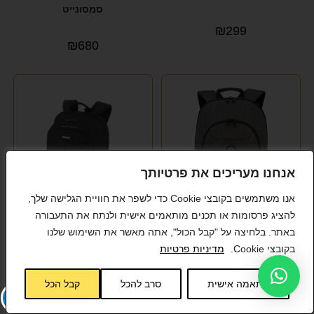
סמסונייט
₪
299
₪
680
אנחנו מעריכים את פרטיותך
אנו משתמשים בקובצי Cookie כדי לשפר את חוויית הגלישה שלך,
להציג פרסומות או תכנים מותאמים אישית ולנתח את התעבורה
באתר. בלחיצה על "קבל הכול", אתה מאשר את השימוש שלנו
תיק גב למחשב נייד 13.6 איינץ
תיק גב למחשב נייד 14″
בקובצי Cookie.
מדיניות פרטיות
מבית מותג העל הצרפתי הגדול
Samsonite GuardIT 2.0
באירופה DELSEY ESPLANDE
סמסונייט גוארדיט
התאמה אישית
סרב להכל
קבל הכל
₪
499
₪
280