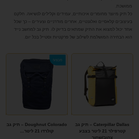
DOUGHNUT
(2)
format_underlined
הוסף קו תחתון לקישורים
ממושכת.
(1)
GUESS
כל תיק מיוצר מחומרים איכותיים, עמידים וקלילים לנשיאה. חלקם
font_download
סמן קישורים
בעיצובים קלאסיים ואלגנטיים, אחרים מודרניים וצעירים – כך שכל
KANKEN
(26)
לאפס את כל האפשרויות
cached
אחד יכול למצוא את התיק שמתאים בדיוק לו. תיק גב למחשב נייד
הוא הבחירה המושלמת לשילוב של פרקטיות וסטייל בכל יום.
KAPTEN&SON
(5)
הצהרת נגישות
KIIP
(3)
מבצע!
KISS Whale
(18)
LEE COOPER
(4)
PEPE JANES
(1)
SAMSONITE
(12)
SLAZENGER
(1)
SOLO
(1)
Caterpillar Dallas – תיק גב
Doughnut Colorado – תיק גב
קטרפילר 21 ליטר בצבע
קולרדו 21 ליטר…
TRAVEL CLUB
(7)
צהוב/שחור