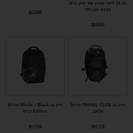
גב 11 ליטר קפטן אנד סאן ברגן
בצבע אבן חול
₪
299
₪
469
תיק גב TRAVEL CLUB טרוול
תיק גב White Whale – Black
קלאב
Edition כריש
₪
299
₪
219