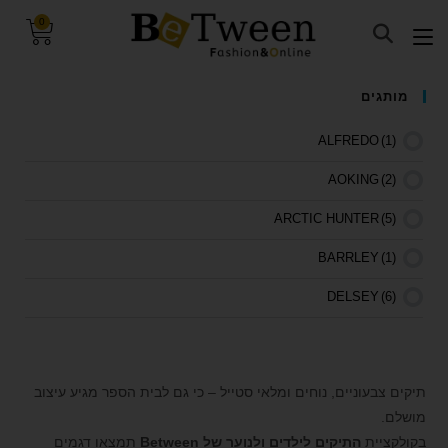
0
visibility_off
השבת את ההבזקים
מותגים
keyboard
ניווט במקלדת
ALFREDO
(1)
title
סמן כותרות
AOKING
(2)
settings
צבע רקע
ARCTIC HUNTER
(5)
zoom_out
זום (הקטנה)
BARRLEY
(1)
zoom_in
זום (הגדלה)
remove_circle_outline
הקטנת גופן
DELSEY
(6)
add_circle_outline
הגדלת גופן
KANKEN
(26)
spellcheck
גופן קריא
KAPTEN&SON
(5)
תיקים צבעוניים, נוחים ומלאי סטייל – כי גם לבית הספר מגיע עיצוב
brightness_high
ניגודיות בהירה
KISS Whale
(18)
מושלם.
brightness_low
ניגודיות כהה
בקולקציית
התיקים לילדים ולנוער של Between
תמצאו דגמים