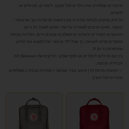
LEE COOPER
(5)
format_underlined
הוסף קו תחתון לקישורים
איכותיים שמלווים את הילדים לכל מקום. לימודים, לטיולים או
לחוגים.
(1)
MANDARINA DUCK
font_download
סמן קישורים
כל תיק מתוכנן לנוחות מירבית עם רצועות מרופדות וגב אורטופדי.
SAMSONITE
(7)
לאפס את כל האפשרויות
cached
בנוסף, תאים חכמים לשמירה על סדר וארגון לאורך כל היום.
העיצובים הצעירים והעדכניים משלבים צבעים חיים, עמידות גבוהה
SLAZENGER
(1)
הצהרת נגישות
וחומרים קלים לנשיאה, כך שכל ילד או נער יוכל למצוא את התיק
SOLO
(1)
שמתאים בדיוק לו.
בין אם זה ליום לימודים או לסוף שבוע, התיקים של Between הם
TRAVEL CLUB
(7)
הבחירה הנכונה.
UNDER ARMOUR
(1)
✨ רצועות מרופדות | עיצוב צעיר וצבעוני | עמידות גבוהה | משלוחים
מהירים לכל הארץ
VALENTINI
(1)
ZOOLITTLE
(10)