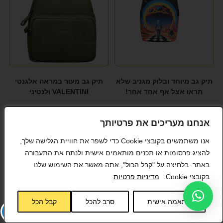
תיק גב מיוחד ובלוק מגניב שלא
תיק גב מעור במראה אלגנטי
תראו אצל אף אחד אחר!
VALENTINI ולנטיני
₪
459
₪
299
אנחנו מעריכים את פרטיותך
אנו משתמשים בקובצי Cookie כדי לשפר את חוויית הגלישה שלך,
להציג פרסומות או תכנים מותאמים אישית ולנתח את התעבורה
באתר. בלחיצה על "קבל הכול", אתה מאשר את השימוש שלנו
בקובצי Cookie.
מדיניות פרטיות
התאמה אישית
סרב להכל
קבל הכל