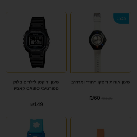
format_underlined
הוסף קו תחתון לקישורים
font_download
סמן קישורים
מבצע!
לאפס את כל האפשרויות
cached
הצהרת נגישות
שעון אורות דיסקו ייחודי ומרהיב
שעון יד קטן לילדים בלוק
ספורטיבי CASIO קאסיו
₪
60
₪
120
₪
149