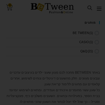
0
visibility_off
השבת את ההבזקים
מותגים
keyboard
ניווט במקלדת
BE TWEEN
(1)
title
סמן כותרות
CASIO
(1)
settings
צבע רקע
Q&Q
(21)
zoom_out
זום (הקטנה)
zoom_in
זום (הגדלה)
remove_circle_outline
הקטנת גופן
באתר BETWEEN מחכה לכם מגוון שעוני ילדים בעיצובים עדכניים
add_circle_outline
הגדלת גופן
וצבעים מגוונים. חלק מהשעונים דיגיטליים ונוחים לשימוש, אחרים
קלאסיים עם מחוגים ללימוד קריאת שעון.
spellcheck
גופן קריא
כל שעון עשוי מחומרים איכותיים ועמידים, ומתאים לשימוש יומיומי
brightness_high
ניגודיות בהירה
בבית הספר, בפעילויות ובחוגים. השעונים משלבים כיף, פונקציונליות
brightness_low
ניגודיות כהה
וסטייל – כך שכל ילד יוכל לבחור את השעון שהכי מתאים לו.