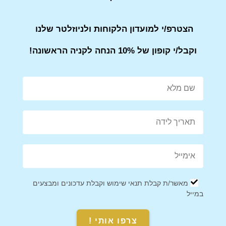
שעון ילדים מצוייר Q&Q
שעון ילדים פסים Q&Q
הצטרפ/י למועדון הלקוחות ולניוזלטר שלנו
₪
99
₪
99
וקבל/י קופון של 10% הנחה לקניה הראשונה!
שעון לילדים במקראה אלגנטי
שעון מצוייר לילדה Q&Q
מאשר/ת קבלת תנאי שימוש וקבלת עדכונים ומבצעים
Q&Q קיו קיו
במייל
₪
99
₪
99
צרפו אותי !