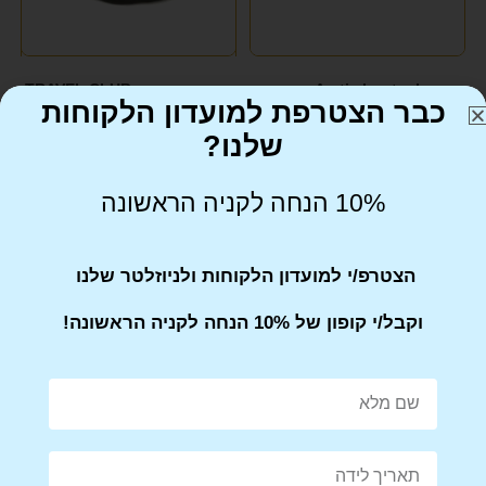
פאוץ’ Arctic hunter – שחור
תיק פאוץ מבד TRAVEL CLUB
כבר הצטרפת למועדון הלקוחות
טרוול קלאב
שלנו?
₪
149
₪
149
10% הנחה לקניה הראשונה
הצטרפ/י למועדון הלקוחות ולניוזלטר שלנו
וקבל/י קופון של 10% הנחה לקניה הראשונה!
תיק פאוץ מבד קנבס LEE
תיק פאוץ מבד קנבס בסגנון
COOPER
אלגנטי LEE COOPER לי קופר