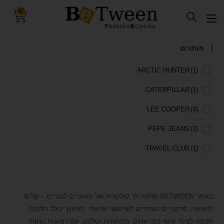
0
visibility_off
השבת את ההבזקים
מותגים
keyboard
ניווט במקלדת
ARCTIC HUNTER
(1)
title
סמן כותרות
CATERPILLAR
(1)
settings
צבע רקע
LEE COOPER
(4)
zoom_out
זום (הקטנה)
PEPE JEANS
(3)
zoom_in
זום (הגדלה)
remove_circle_outline
הקטנת גופן
TRAVEL CLUB
(1)
add_circle_outline
הגדלת גופן
VALENTINI
(4)
spellcheck
גופן קריא
באתר BETWEEN מחכה לך קולקציה של פאוצ'ים לגברים – קלים
brightness_high
ניגודיות בהירה
לנשיאה, פרקטיים ועמידים לשימוש יומיומי. הפאוץ' כולל חלוקה
brightness_low
ניגודיות כהה
חכמה לציוד אישי כמו ארנק, מפתחות וטלפון, עם רצועות נוחות