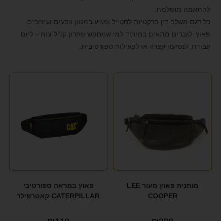
format_underlined
הוסף קו תחתון לקישורים
להתאמה מושלמת.
כל דגם משלב בין פרקטיות לסטייל ומגיע במגוון צבעים ועיצובים.
font_download
סמן קישורים
פאוץ' לגברים מתאים במיוחד למי שמחפש פתרון קליל ונוח – ליום
לאפס את כל האפשרויות
cached
עבודה, לנסיעה קצרה או לפעילות ספורטיבית.
הצהרת נגישות
מותנית פאוץ מעור LEE
פאוץ במראה ספורטיבי
COOPER
CATERPILLAR קאטרפילר