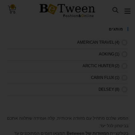
0
visibility_off
השבת את ההבזקים
מותגים
keyboard
ניווט במקלדת
AMERICAN TRAVEL
(4)
title
סמן כותרות
AOKING
(1)
settings
צבע רקע
ARCTIC HUNTER
(2)
zoom_out
זום (הקטנה)
CABIN FLUX
(1)
zoom_in
זום (הגדלה)
remove_circle_outline
הקטנת גופן
DELSEY
(8)
add_circle_outline
הגדלת גופן
GIPOR
(1)
spellcheck
גופן קריא
GIPORO
(2)
המסע שלכם מתחיל עם מזוודה איכותית, קלה ועמידה שתלווה אתכם
brightness_high
ניגודיות בהירה
HIMALAYA
(2)
בביטחון לכל יעד.
brightness_low
ניגודיות כהה
בקולקציית
המזוודות של Between
תמצאו דגמים המתוכננים עד