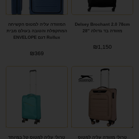
SWISS
(1)
SWISS LUASSANNE
(1)
Delsey Brochant 2.0 78cm
המזוודה עליה למטוס הקשיחה
מזוודה בד גדולה 28″
המתקפלת והטובה בעולם מבית
SWISS LUGANO
(3)
Rollux דגם ENVELOPE
TESLA
(15)
₪
1,150
₪
369
TRAVEL CLUB
(14)
TRAVEL LITE
(1)
VERAGE
(1)
טרולי מזוודה עליה למטוס
טרולי עליה למטוס קל במיוחד