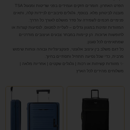
IT LUGGAGE
(3)
format_underlined
הוסף קו תחתון לקישורים
הפרט האחרון. חומרים חזקים ועמידים בפני שריטות ומנעול TSA
(5)
JEEP
מובנה לביטחון מלא. בנוסף, גלגלים סיבוביים לניידות קלה, ותאים
font_download
סמן קישורים
פנימיים חכמים לשמירה על סדר מושלם לאורך כל הדרך.
KATE HILL
(4)
לאפס את כל האפשרויות
cached
המזוודות זמינות במגוון גדלים – לעלייה למטוס, לנסיעות קצרות או
לחופשות ארוכות. הן קיימות במבחר צבעים ועיצובים מודרניים
LEE COOPER
(1)
הצהרת נגישות
שמתאימים לכל סגנון.
MANDARINA DUCK
(2)
כל דגם משלב בין עיצוב אלגנטי, פונקציונליות גבוהה ונוחות שימוש
מרבית, כדי שכל נסיעה תתחיל ותסתיים בחיוך.
PAKLITE
(3)
✨ מזוודות קשיחות או רכות | גלגלים שקטים | אחריות מלאה |
PEPE JANES
(1)
משלוחים מהירים לכל הארץ
POLO CLUB
(1)
Rollux
(1)
SAMSONITE
(9)
SEVENTYNINE
(1)
SLAZENGER
(2)