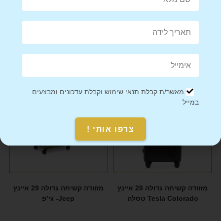
מזוודה קשיחה גדולה 28 איינץ
מזוודה קשיחה גדולה 28 איינץ
Delsey Belmont Plus דלסיי
Tesla Colorado טסלה
בלמונט
₪
499
₪
999
–
₪
990
מאשר/ת קבלת תנאי שימוש וקבלת עדכונים ומבצעים
במייל
צרפו אותי !
מזוודה קשיחה גדולה 28 איינץ
מזוודה קשיחה גדולה 29 איינץ
Tesla Colorado טסלה
Jeep- גי’פ