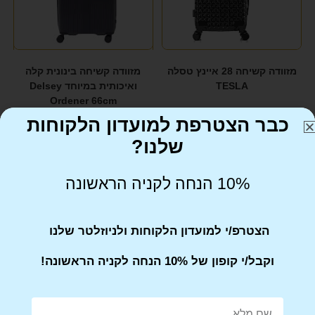
מזוודה קשיחה 28 איינץ טסלה
מזוודה קשיחה בינונית קלה
TESLA
ואיכותית במיוחד Delsey
Ordener 66cm
כבר הצטרפת למועדון הלקוחות
₪
499
₪
549
שלנו?
10% הנחה לקניה הראשונה
הצטרפ/י למועדון הלקוחות ולניוזלטר שלנו
וקבל/י קופון של 10% הנחה לקניה הראשונה!