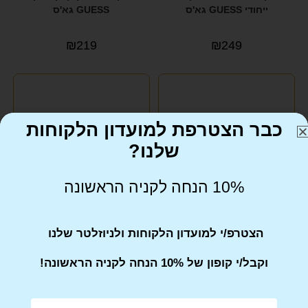
ייחודי GUESS גא'ס
GUESS גא'ס
₪
219
₪
249
כבר הצטרפת למועדון הלקוחות
שלנו?
10% הנחה לקניה הראשונה
ארנק נשים GUESS גא'ס
ארנק נשים בלוק ורדרד ייחודי
הצטרפ/י למועדון הלקוחות ולניוזלטר שלנו
GUESS גא'ס
וקבל/י קופון של 10% הנחה לקניה הראשונה!
₪
229
₪
239