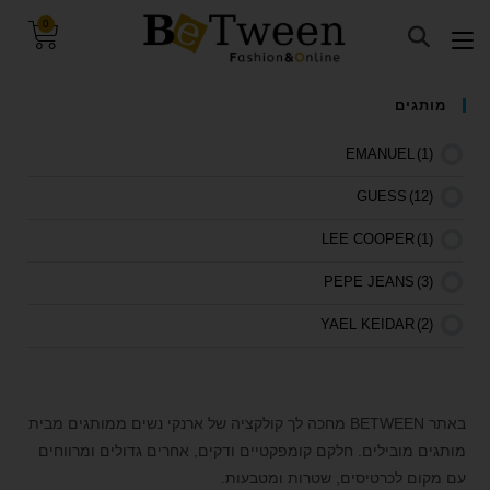
0
visibility_off
השבת את ההבזקים
מותגים
keyboard
ניווט במקלדת
EMANUEL
(1)
title
סמן כותרות
GUESS
(12)
settings
צבע רקע
LEE COOPER
(1)
zoom_out
זום (הקטנה)
PEPE JEANS
(3)
zoom_in
זום (הגדלה)
remove_circle_outline
הקטנת גופן
YAEL KEIDAR
(2)
add_circle_outline
הגדלת גופן
spellcheck
גופן קריא
באתר BETWEEN מחכה לך קולקציה של ארנקי נשים ממותגים מבית
brightness_high
ניגודיות בהירה
מותגים מובילים. חלקם קומפקטיים ודקים, אחרים גדולים ומרווחים
brightness_low
ניגודיות כהה
עם מקום לכרטיסים, שטרות ומטבעות.