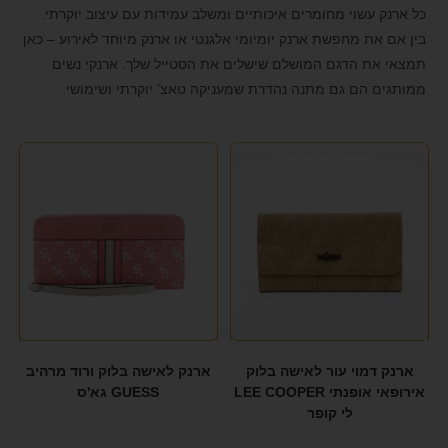
כל ארנק עשוי מחומרים איכותיים ומשלב עמידות עם עיצוב יוקרתי.
format_underlined
הוסף קו תחתון לקישורים
בין אם את מחפשת ארנק יומיומי אלגנטי או ארנק מיוחד לאירוע – כאן
font_download
סמן קישורים
תמצאי את הדגם המושלם שישלים את הסטייל שלך. ארנקי נשים
ממותגים הם גם מתנה נהדרת שמעניקה טאצ’ יוקרתי ושימושי.
לאפס את כל האפשרויות
cached
הצהרת נגישות
ארנק דמוי עור לאישה בלוק
ארנק לאישה בלוק ורוד מרהיב
אירופאי אופנתי LEE COOPER
GUESS גא'ס
לי קופר