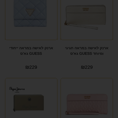
ארנק לאישה במראה חגיגי
ארנק לאישה במראה ייחודי
ומיוחד GUESS גא'ס
GUESS גא'ס
₪
229
₪
229