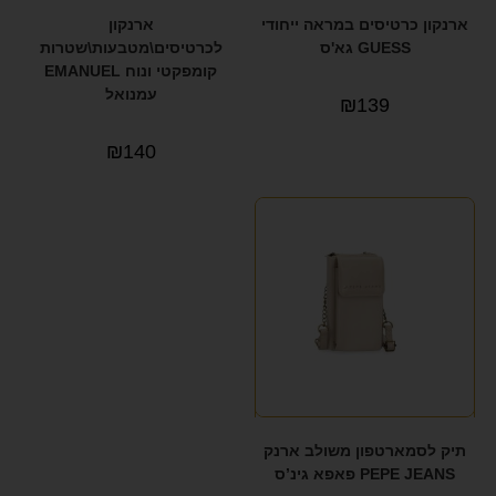
ארנקון כרטיסים במראה ייחודי
ארנקון
GUESS גא'ס
לכרטיסים\מטבעות\שטרות
קומפקטי ונוח EMANUEL
עמנואל
₪
139
₪
140
תיק לסמארטפון משולב ארנק
PEPE JEANS פאפא גינ’ס