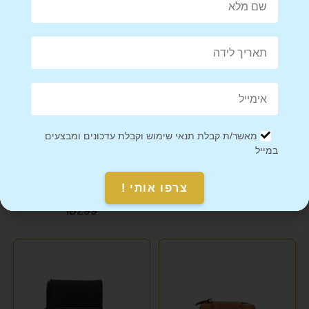
מאשר/ת קבלת תנאי שימוש וקבלת עדכונים ומבצעים
במייל
ארנק נשים מרהיב GUESS גא'ס
ארנק עור לאישה בלוק מרהיב
YAEL KEIDAR יעל קידר
צרפו אותי !
₪
239
₪
299