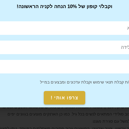
וקבל/י קופון של 10% הנחה לקניה הראשונה!
ד אותו מבחינת סגנון עיצוב. למשל ניתן למצוא
מותגים
עם לוק נשי, מעודן
וב צעיר, צבעוני ונועז. לכן בתור התחלה את צריכה לבחור בארנק המתאים
לת של סניף בנק, יותר יתאים לך ללכת עם ארנק עור איכותי וסולידי מאשר
הלת משרד פרסום את בהחלט יכולה לבחור בארנקי עור עם עיצוב תוסס וייחודי
צוב של התיק שבתוכו הן לוקחות אותו. ויתרה מכך, יש גם נשים שחשוב להן
ם בכמה שיקולים פרקטיים. קודם כל חשוב לבחור בארנק שמתאים במידותיו
מסודר, שקל לשלוף ממנו פריטים שונים ושייכנס בקלות לתיק שלך. בנוסף, יש
 לשני. לכן יש לבחור במותג המציע ארנקים במחיר שמתאים לכיסך. כמו כן
 קבלת תנאי שימוש וקבלת עדכונים ומבצעים במייל
מדובר בארנק ליומיום או ארנק לאירועים.
צרפו אותי !
תאים לך, לפנייך מספר דוגמאות למאפיינים כלליים של מותגי ארנקים לנשים:
וב סולידי המתאים לנשים בכל גיל. כמו כן הארנקים מוצעים בגוונים יפים
למשל עם סגירת מגנט.
וב עכשווי, צעיר וצבעוני, המוצעים עבור מחירים משתלמים במיוחד. ניתן למצוא