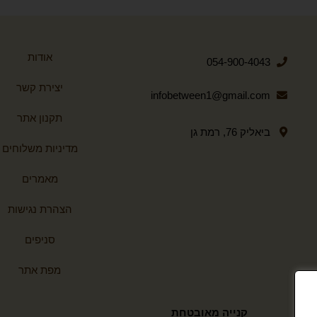
אודות
054-900-4043
יצירת קשר
infobetween1@gmail.com
תקנון אתר
ביאליק 76, רמת גן
מדיניות משלוחים
מאמרים
הצהרת נגישות
סניפים
מפת אתר
קנייה מאובטחת