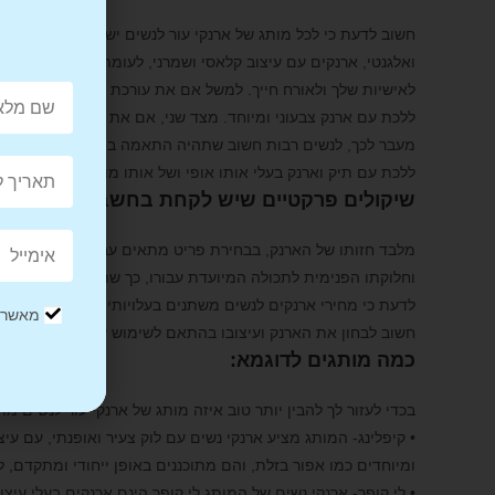
חשוב לדעת כי לכל מותג של ארנקי עור לנשים יש את הקטע המייח
ואלגנטי, ארנקים עם עיצוב קלאסי ושמרני, לעומת ארנקים עם עיצ
לאישיות שלך ולאורח חייך. למשל אם את עורכת דין רצינית או מנה
ללכת עם ארנק צבעוני ומיוחד. מצד שני, אם את סטודנטית או מנ
מעבר לכך, לנשים רבות חשוב שתהיה התאמה בין עיצוב הארנק לעי
ללכת עם תיק וארנק בעלי אותו אופי ושל אותו מותג.
שיקולים פרקטיים שיש לקחת בחשבון:
מלבד חזותו של הארנק, בבחירת פריט מתאים עבורך יש התחשב ג
וחלוקתו הפנימית לתכולה המיועדת עבורו, כך שתקבלי ארנק נוח ו
לדעת כי מחירי ארנקים לנשים משתנים בעלויותיהם בין מותג אחד
מאשר/ת
חשוב לבחון את הארנק ועיצובו בהתאם לשימוש שיעשה בו, בין אם 
כמה מותגים לדוגמא:
בכדי לעזור לך להבין יותר טוב איזה מותג של ארנקי עור לנשים מ
• קיפלינג- המותג מציע ארנקי נשים עם לוק צעיר ואופנתי, עם עיצ
ומיוחדים כמו אפור בזלת, והם מתוכננים באופן ייחודי ומתקדם, 
• לי קופר- ארנקי נשים של המותג לי קופר הינם ארנקים בעלי עיצ