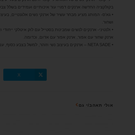
בקולקציה החדשה ארנקים דמויי עור איכותיים ועמידים בשלל צבעים
• גא'ס- המותג מציע מבחר עשיר של ארנקי נשים אלגנטיים, בעיצוב ק
ושחור.
• ולנטיני- ארנקים לנשים שמבינות בסטייל עם לוק איטלקי ייחודי
ארנק שחור עם אפור, ארנק אפור עם אדום, וכדומה.
• NETA SADE – ארנקים בעיצוב נשי וזוהר, למשל בצבע כסוף, עם הדפסי זברה, ארנק אפור עם פס שחור, ועוד.
X
אולי תאהב/י גם