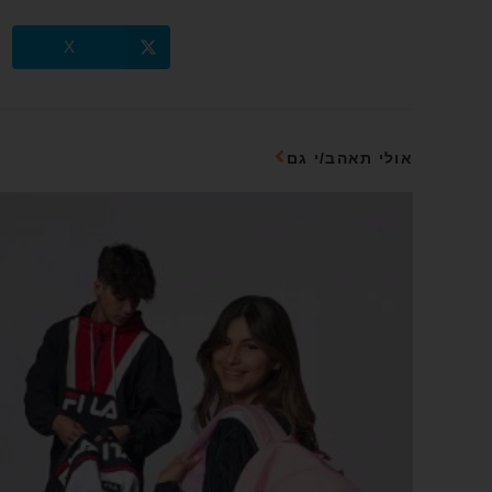
X
אולי תאהב/י גם