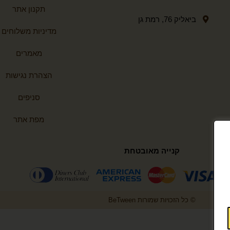
תקנון אתר
ביאליק 76, רמת גן
מדיניות משלוחים
מאמרים
הצהרת נגישות
סניפים
מפת אתר
קנייה מאובטחת
© כל הזכויות שמורות BeTween